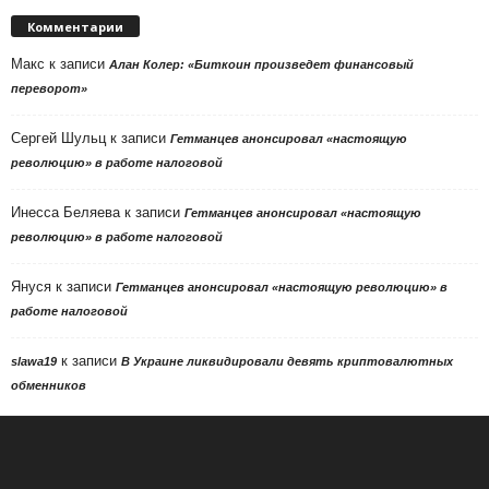
Комментарии
Макс
к записи
Алан Колер: «Биткоин произведет финансовый
переворот»
Сергей Шульц
к записи
Гетманцев анонсировал «настоящую
революцию» в работе налоговой
Инесса Беляева
к записи
Гетманцев анонсировал «настоящую
революцию» в работе налоговой
Януся
к записи
Гетманцев анонсировал «настоящую революцию» в
работе налоговой
к записи
slawa19
В Украине ликвидировали девять криптовалютных
обменников