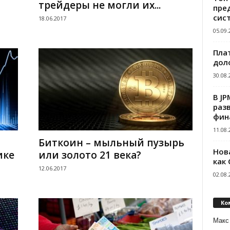
трейдеры не могли их...
пре
сис
18.06.2017
05.09.
Пла
дол
30.08.
В J
раз
фин
11.08.
Биткоин – мыльный пузырь
Нов
ике
или золото 21 века?
как
12.06.2017
02.08.
Ко
Макс