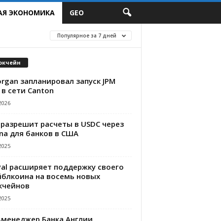
АЯ ЭКОНОМИКА
GEO
Популярное за 7 дней
окчейн
rgan запланировал запуск JPM
 в сети Canton
2026
 разрешит расчеты в USDC через
na для банков в США
2025
Pal расширяет поддержку своего
йблкоина на восемь новых
кчейнов
2025
-менеджер Банка Англии