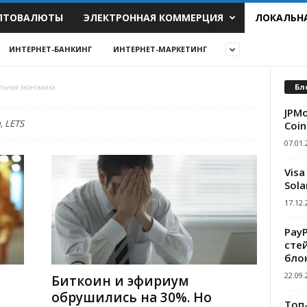
ПТОВАЛЮТЫ
ЭЛЕКТРОННАЯ КОММЕРЦИЯ
ЛОКАЛЬН
ИНТЕРНЕТ-БАНКИНГ
ИНТЕРНЕТ-МАРКЕТИНГ
Бл
льная экономика
JPMo
 LETS
Coin
07.01.
Visa
Sola
17.12.
Pay
сте
бло
22.09.
Биткоин и эфириум
обрушились на 30%. Но
Топ