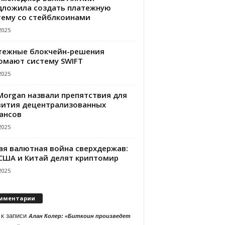
дложила создать платежную
тему со стейблкоинами
2025
тежные блокчейн-решения
омают систему SWIFT
2025
PMorgan назвали препятствия для
вития децентрализованных
ансов
2025
ая валютная война сверхдержав:
 США и Китай делят криптомир
2025
мментарии
к записи
Алан Колер: «Биткоин произведет