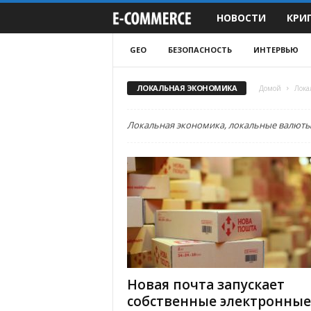
НОВОСТИ
КРИ
e
-
GEO
БЕЗОПАСНОСТЬ
ИНТЕРВЬЮ
C
ЛОКАЛЬНАЯ ЭКОНОМИКА
Домой
Лока
o
Локальная экономика, локальные валюты,
m
m
e
r
c
Новая почта запускает
e
собственные электронные