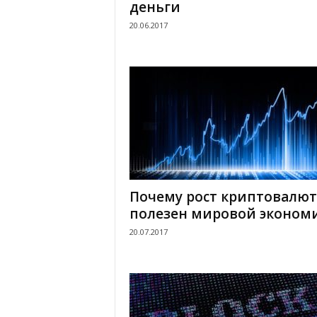
деньги
.
20.06.2017
c
o
m
.
u
Почему рост криптовалют
a
полезен мировой эконом
20.07.2017