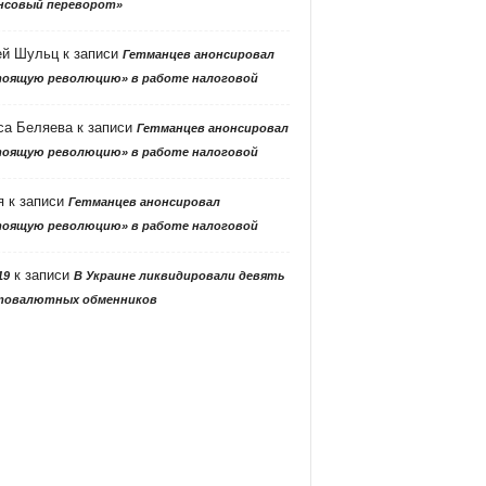
нсовый переворот»
ей Шульц
к записи
Гетманцев анонсировал
тоящую революцию» в работе налоговой
са Беляева
к записи
Гетманцев анонсировал
тоящую революцию» в работе налоговой
я
к записи
Гетманцев анонсировал
тоящую революцию» в работе налоговой
к записи
19
В Украине ликвидировали девять
товалютных обменников