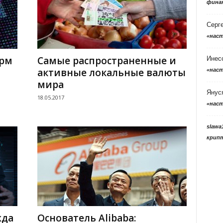
фина
Серг
«нас
орм
Самые распространенные и
Инес
активные локальные валюты
«нас
мира
Янус
18.05.2017
«нас
slawa
крип
жда
Основатель Alibaba: