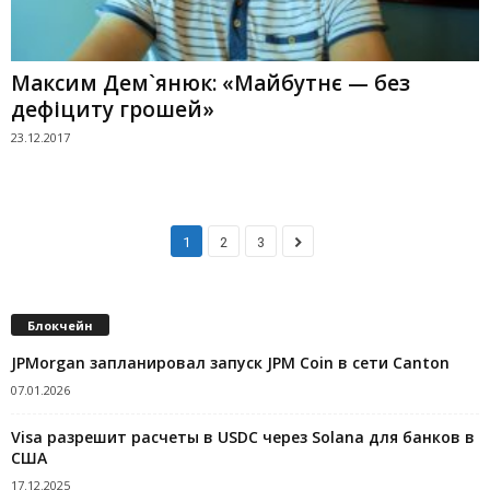
Максим Дем`янюк: «Майбутнє — без
дефіциту грошей»
23.12.2017
1
2
3
Блокчейн
JPMorgan запланировал запуск JPM Coin в сети Canton
07.01.2026
Visa разрешит расчеты в USDC через Solana для банков в
США
17.12.2025