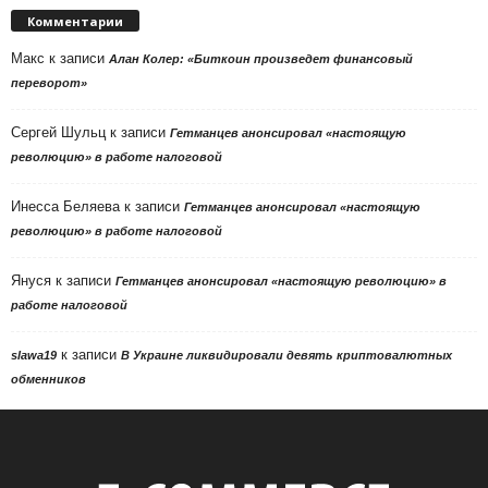
Комментарии
Макс
к записи
Алан Колер: «Биткоин произведет финансовый
переворот»
Сергей Шульц
к записи
Гетманцев анонсировал «настоящую
революцию» в работе налоговой
Инесса Беляева
к записи
Гетманцев анонсировал «настоящую
революцию» в работе налоговой
Януся
к записи
Гетманцев анонсировал «настоящую революцию» в
работе налоговой
к записи
slawa19
В Украине ликвидировали девять криптовалютных
обменников