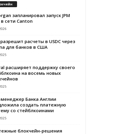
окчейн
rgan запланировал запуск JPM
 в сети Canton
2026
 разрешит расчеты в USDC через
na для банков в США
2025
Pal расширяет поддержку своего
йблкоина на восемь новых
кчейнов
2025
-менеджер Банка Англии
дложила создать платежную
тему со стейблкоинами
2025
тежные блокчейн-решения