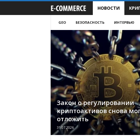
НОВОСТИ
КРИ
e
-
GEO
БЕЗОПАСНОСТЬ
ИНТЕРВЬЮ
C
o
m
m
e
Закон о регулировании
r
криптоактивов снова мо
отложить
c
31.07.2026
e