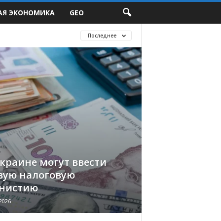
АЯ ЭКОНОМИКА
GEO
Последнее
Украине могут ввести
вую налоговую
нистию
2026