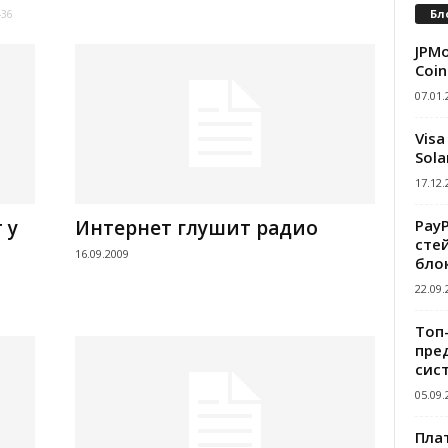
Бл
436
JPMo
Coin
07.01.
Visa
Sola
17.12.
Pay
 у
Интернет глушит радио
сте
16.09.2009
бло
22.09.
Топ
пре
сис
05.09.
Пла