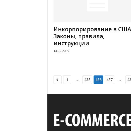
Инкорпорирование в США
Законы, правила,
инструкции
14.09.2009
...
...
1
435
436
437
4