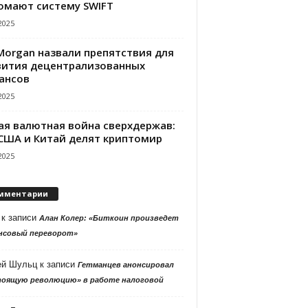
омают систему SWIFT
2025
PMorgan назвали препятствия для
вития децентрализованных
ансов
2025
ая валютная война сверхдержав:
 США и Китай делят криптомир
2025
мментарии
к записи
Алан Колер: «Биткоин произведет
нсовый переворот»
ей Шульц
к записи
Гетманцев анонсировал
тоящую революцию» в работе налоговой