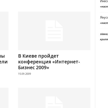
Инес
«нас
Янус
«нас
slawa
крип
лы
В Киеве пройдет
ели
конференция «Интернет-
Бизнес 2009»
15.09.2009