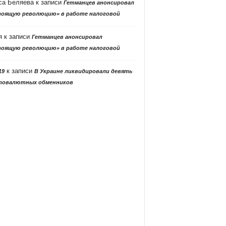
са Беляева
к записи
Гетманцев анонсировал
тоящую революцию» в работе налоговой
я
к записи
Гетманцев анонсировал
тоящую революцию» в работе налоговой
к записи
19
В Украине ликвидировали девять
товалютных обменников