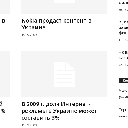
дол
30.08.
 в
Nokia продаст контент в
В J
Украине
раз
фин
15.09.2009
11.08.
Нов
как
02.08.
Ко
Макс
фина
й
В 2009 г. доля Интернет-
1%
рекламы в Украине может
Серг
составить 3%
«нас
15.09.2009