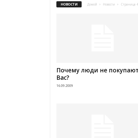
НОВОСТИ
Домой
Новости
Страница 
.
c
o
m
.
Почему люди не покупают
u
Вас?
16.09.2009
a