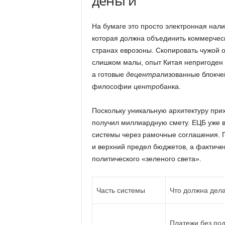
деньги
На бумаге это просто электронная нали
которая должна объединить коммерческ
странах еврозоны. Скопировать чужой 
слишком малы, опыт Китая непригоден и
а готовые
децентра
лизованные блокче
философии
центро
банка.
Поскольку уникальную архитектуру прих
получил миллиардную смету. ЕЦБ уже 
системы через рамочные соглашения. П
и верхний предел бюджетов, а фактич
политического «зеленого света».
Часть системы
Что должна дела
Платежи без по