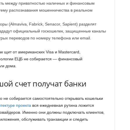
ть между приватностью наличных и финансовым
тему распознавания мошенничества в реальном
ры (Almaviva, Fabrick, Senacor, Sapient) разделят
оздадут официальный госкошелек, защищенные каналы
трых переводов по номеру телефона или email.
к щит от американских Visa и Mastercard,
нологии ЕЦБ не собирается — финансовый
ьги дома.
ой счет получат банки
но не собирается самостоятельно открывать кошельки
тектуре проекта
вся ежедневная рутина ложится
овайдеров. Именно они должны подключать клиентов,
риложения, обслуживать транзакции и следить