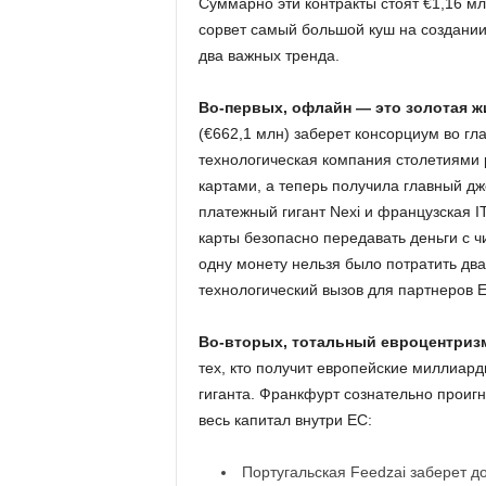
Суммарно эти контракты стоят €1,16 мл
сорвет самый большой куш на создани
два важных тренда.
Во-первых, офлайн — это золотая ж
(€662,1 млн) заберет консорциум во гла
технологическая компания столетиями
картами, а теперь получила главный дж
платежный гигант Nexi и французская I
карты безопасно передавать деньги с чи
одну монету нельзя было потратить дв
технологический вызов для партнеров 
Во-вторых, тотальный евроцентризм
тех, кто получит европейские миллиарды
гиганта. Франкфурт сознательно проигн
весь капитал внутри ЕС:
Португальская Feedzai заберет д