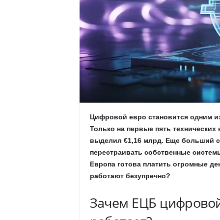
.
c
o
m
.
u
Цифровой евро становится одним и
Только на первые пять технических
a
выделил €1,16 млрд. Еще больший с
перестраивать собственные системы
Европа готова платить огромные ден
работают безупречно?
Зачем ЕЦБ цифровой 