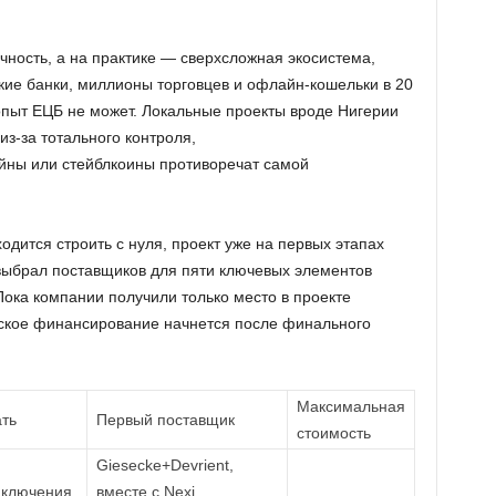
чность, а на практике — сверхсложная экосистема,
ие банки, миллионы торговцев и офлайн-кошельки в 20
опыт ЕЦБ не может. Локальные проекты вроде Нигерии
з-за тотального контроля,
йны или стейблкоины противоречат самой
одится строить с нуля, проект уже на первых этапах
выбрал поставщиков для пяти ключевых элементов
ока компании получили только место в проекте
еское финансирование начнется после финального
Максимальная
ть
Первый поставщик
стоимость
Giesecke+Devrient,
дключения
вместе с Nexi