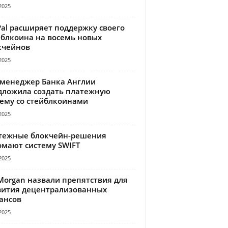
2025
Pal расширяет поддержку своего
йблкоина на восемь новых
кчейнов
2025
-менеджер Банка Англии
дложила создать платежную
тему со стейблкоинами
2025
тежные блокчейн-решения
омают систему SWIFT
2025
Morgan назвали препятствия для
вития децентрализованных
ансов
2025