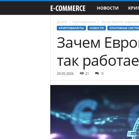
НОВОСТИ
КРИ
e
-
Домой
Криптовалюты
Зачем Европе цифровой 
КРИПТОВАЛЮТЫ
НОВОСТИ
ПЛАТЕЖНЫЕ СИСТЕ
Зачем Евро
C
o
так работае
m
29.05.2026
21
0
m
e
r
c
e