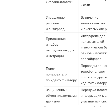
Офлайн-платежи
к сети
Управление
Выявление
рисками
мошенничества
и антифрод
и рисковых опе
Интерфейс для
Приложение
пользователей
и набор
и техническая б
инструментов для
банков и плате
интеграции
провайдеров
Переводы по но
Поиск
телефона, элек
пользователя
почте или друго
по идентификатору
идентификатору
Защищенный
Передача плате
обмен платежными
информации ме
данными
участниками си