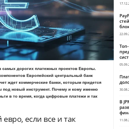
17.12.
Pay
сте
бло
22.09.
Топ
пре
сис
05.09.
з самых дорогих платежных проектов Европы.
 компонентов Европейский центральный банк
Пла
дол
чет ждет коммерческие банки, которым придется
 под новый инструмент. Почему и кому именно
30.08.
ьги в то время, когда цифровые платежи и так
В JP
раз
фин
евро, если все и так
11.08.