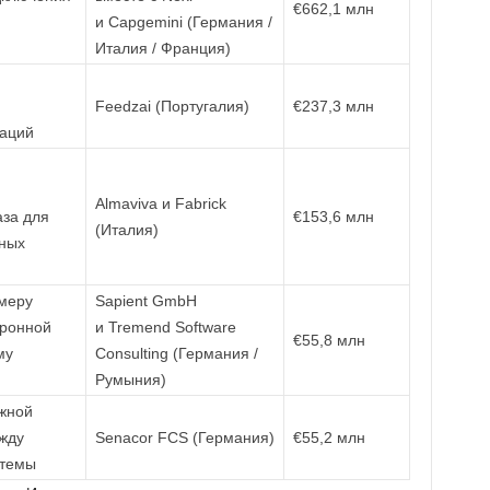
€662,1 млн
и Capgemini (Германия /
Италия / Франция)
Feedzai (Португалия)
€237,3 млн
раций
Almaviva и Fabrick
аза для
€153,6 млн
(Италия)
жных
меру
Sapient GmbH
тронной
и Tremend Software
€55,8 млн
му
Consulting (Германия /
Румыния)
жной
жду
Senacor FCS (Германия)
€55,2 млн
стемы