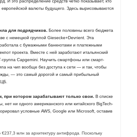
рд. И это распределение средств четко показывает, кто
и европейской валюты будущего. Здесь вырисовываются
ила для подрядчиков.
Более половины всего бюджета
ве с немецкой группой Giesecke+Devrient. Эта
 работала с бумажными банкнотами и платежными
екпот проекта. Вместе с ней заработают итальянский
T-группа Capgemini. Научить смартфоны или смарт-
па на чип вообще без доступа к сети — и так, чтобы
ажды, — это самый дорогой и самый прибыльный
ЕЦБ.
, при котором зарабатывают только свои.
В списке
, нет ни одного американского или китайского BigTech-
орировал условные AWS, Google или Microsoft, оставив
о €237,3 млн за архитектуру антифрода. Поскольку