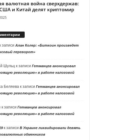
ая валютная война сверхдержав:
 США и Китай делят криптомир
2025
мментарии
к записи
Алан Колер: «Биткоин произведет
нсовый переворот»
ей Шульц
к записи
Гетманцев анонсировал
тоящую революцию» в работе налоговой
са Беляева
к записи
Гетманцев анонсировал
тоящую революцию» в работе налоговой
я
к записи
Гетманцев анонсировал
тоящую революцию» в работе налоговой
к записи
19
В Украине ликвидировали девять
товалютных обменников