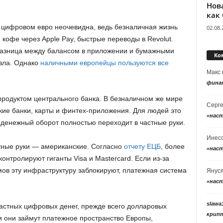
Нов
как
 цифровом евро неочевидна, ведь безналичная жизнь
02.08.
 кофе через Apple Pay, быстрые переводы в Revolut.
разница между балансом в приложении и бумажными
Ко
зла. Однако
наличными европейцы пользуются все
Макс
фина
родуктом центрального банка. В безналичном же мире
Серг
кие банки, карты и финтех-приложения. Для людей это
«нас
о денежный оборот полностью переходит в частные руки.
Инес
стные руки — американские. Согласно
отчету ЕЦБ
, более
«нас
онтролируют гиганты Visa и Mastercard. Если из-за
мов эту инфраструктуру заблокируют, платежная система
Янус
«нас
slawa
частных цифровых денег, прежде всего долларовых
крип
 они займут платежное пространство Европы,