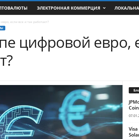
ПТОВАЛЮТЫ
ЭЛЕКТРОННАЯ КОММЕРЦИЯ
ЛОКАЛЬН
евро, если все и так работает?
МЫ
пе цифровой евро, е
т?
Бл
JPM
Coin
07.01.
Visa
Sola