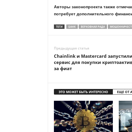
Авторы законопроекта также отмеча
потребует дополнительного финанси
ТЕГИ
БАНК
ВЕРХОВНАЯ РАДА
МОШЕННИЧЕСТ
Предыдущая статья
Chainlink и Mastercard запустил
сервис для покупки криптоакти
за фиат
ЭТО МОЖЕТ БЫТЬ ИНТЕРЕСНО
ЕЩЕ ОТ 