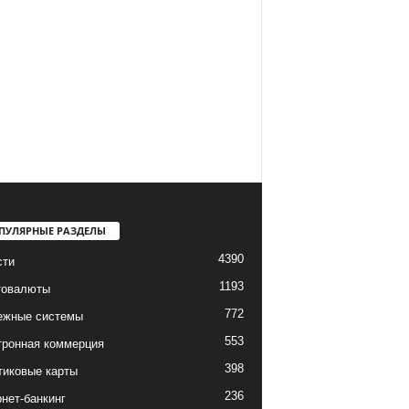
ПУЛЯРНЫЕ РАЗДЕЛЫ
4390
сти
1193
товалюты
772
ежные системы
553
тронная коммерция
398
тиковые карты
236
нет-банкинг