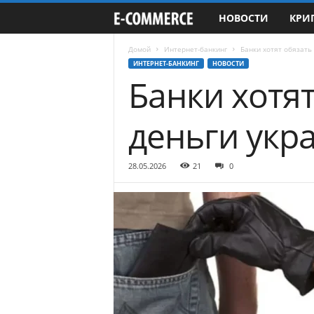
НОВОСТИ
КРИ
e
-
Домой
Интернет-банкинг
Банки хотят обязат
ИНТЕРНЕТ-БАНКИНГ
НОВОСТИ
Банки хотя
C
o
деньги ук
m
28.05.2026
21
0
m
e
r
c
e