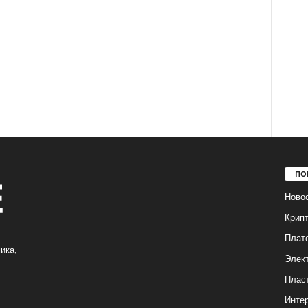
ПО
Ново
Крип
Плат
ика,
Элек
Плас
Интер