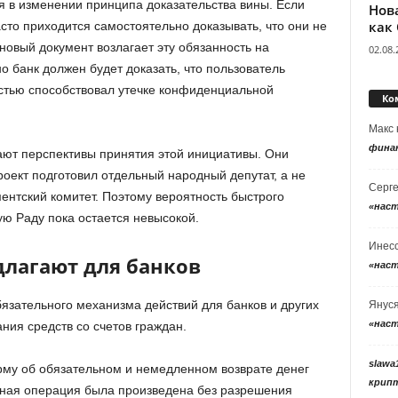
 в изменении принципа доказательства вины. Если
Нов
как
сто приходится самостоятельно доказывать, что они не
овый документ возлагает эту обязанность на
02.08.
 банк должен будет доказать, что пользователь
стью способствовал утечке конфиденциальной
Ко
Макс
фина
ают перспективы принятия этой инициативы. Они
оект подготовил отдельный народный депутат, а не
Серг
нтский комитет. Поэтому вероятность быстрого
«нас
ю Раду пока остается невысокой.
Инес
лагают для банков
«нас
язательного механизма действий для банков и других
Янус
«нас
ния средств со счетов граждан.
slawa
орму об обязательном и немедленном возврате денег
крип
жная операция была произведена без разрешения