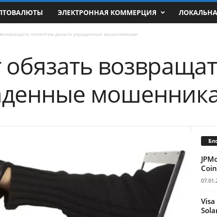
ПТОВАЛЮТЫ
ЭЛЕКТРОННАЯ КОММЕРЦИЯ
ЛОКАЛЬН
ь возвращать клиентам деньги украденные мошенниками
т обязать возвраща
раденные мошенник
Бл
JPM
Coin
07.01.
Visa
Sola