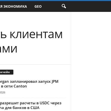
АЯ ЭКОНОМИКА
GEO
ть клиентам
ами
окчейн
organ запланировал запуск JPM
 в сети Canton
2026
 разрешит расчеты в USDC через
na для банков в США