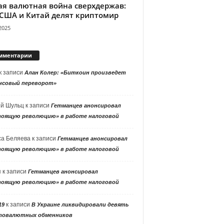
ая валютная война сверхдержав:
 США и Китай делят криптомир
2025
мментарии
к записи
Алан Колер: «Биткоин произведет
нсовый переворот»
ей Шульц
к записи
Гетманцев анонсировал
тоящую революцию» в работе налоговой
са Беляева
к записи
Гетманцев анонсировал
тоящую революцию» в работе налоговой
я
к записи
Гетманцев анонсировал
тоящую революцию» в работе налоговой
к записи
19
В Украине ликвидировали девять
товалютных обменников