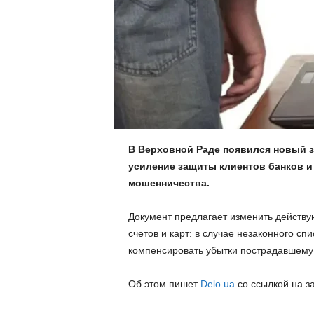
.
c
o
m
.
В Верховной Раде появился новый 
усиление защиты клиентов банков и
u
мошенничества.
a
Документ предлагает изменить действую
счетов и карт: в случае незаконного с
компенсировать убытки пострадавшему 
Об этом пишет
Delo.ua
со ссылкой на з