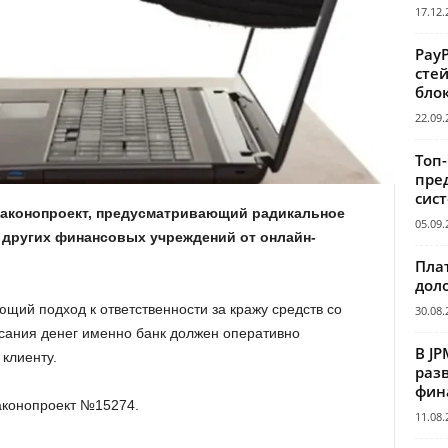
17.12.
Pay
сте
бло
22.09.
Топ
пре
сис
законопроект, предусматривающий радикальное
05.09.
 других финансовых учреждений от онлайн-
Пла
дол
щий подход к ответственности за кражу средств со
30.08.
писания денег именно банк должен оперативно
В JP
клиенту.
раз
фин
аконопроект №15274.
11.08.