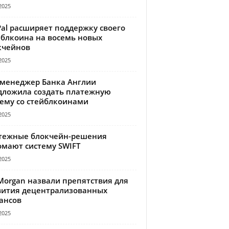
2025
Pal расширяет поддержку своего
йблкоина на восемь новых
кчейнов
2025
-менеджер Банка Англии
дложила создать платежную
тему со стейблкоинами
2025
тежные блокчейн-решения
омают систему SWIFT
2025
Morgan назвали препятствия для
вития децентрализованных
ансов
2025