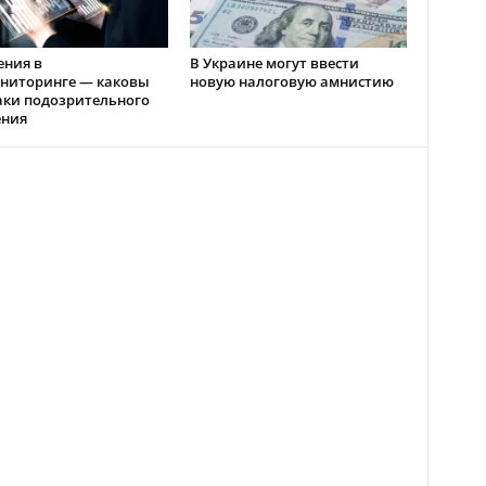
ения в
В Украине могут ввести
ниторинге — каковы
новую налоговую амнистию
аки подозрительного
ения