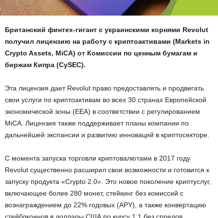
Британский финтех-гигант с украинскими корнями Revolut
получил лицензию на работу с криптоактивами (Markets in
Crypto Assets, MiCA) от Комиссии по ценным бумагам и
биржам Кипра (CySEC).
Эта лицензия дает Revolut право предоставлять и продвигать
свои услуги по криптоактивам во всех 30 странах Европейской
экономической зоны (EEA) в соответствии с регулированием
MiCA. Лицензия также поддерживает планы компании по
дальнейшей экспансии и развитию инноваций в криптосекторе.
С момента запуска торговли криптовалютами в 2017 году
Revolut существенно расширил свои возможности и готовится к
запуску продукта «Crypto 2.0». Это новое поколение криптуслуг,
включающее более 280 монет, стейкинг без комиссий с
вознаграждением до 22% годовых (APY), а также конвертацию
стейблкоинов в доллары США по курсу 1:1 без спредов.