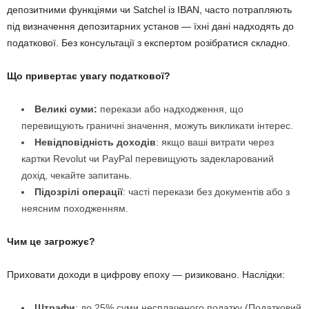
депозитними функціями чи Satchel із IBAN, часто потрапляють
під визначення депозитарних установ — їхні дані надходять до
податкової. Без консультації з експертом розібратися складно.
Що привертає увагу податкової?
Великі суми:
перекази або надходження, що
перевищують граничні значення, можуть викликати інтерес.
Невідповідність доходів
: якщо ваші витрати через
картки Revolut чи PayPal перевищують задекларований
дохід, чекайте запитань.
Підозрілі операції
: часті перекази без документів або з
неясним походженням.
Чим це загрожує?
Приховати доходи в цифрову епоху — ризиковано. Наслідки:
Штрафи
: до 25% суми несплаченого податку (Податковий