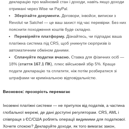
декларацію про майновий стан і доходи, навіть якщо доходи
отримані через Wise чи PayPal.
Зберігайте документи.
Договори, інвойси, виписки з
Revolut чи Satchel — це ваш захист під час перевірки. Без них
пояснити походження коштів буде складно.
Перевіряйте платформу.
Дізнайтесь, чи підпадає ваша
платіжна система під CRS, щоб уникнути сюрпризів із
автоматичним обміном даними.
Сплачуйте податки вчасно.
Ставка для фізичних осіб —
18% (
стаття 167.1 ПК
), плюс військовий збір 5%. Краще
подати декларацію та сплатити, ніж потім розбиратися зі
штрафами чи кримінальною відповідальністю.
Висновок: прозорість перемагає
Іноземні платіжні системи — не притулок від податків, а частина
глобальної мережі, де дані доступні регуляторам. CRS, AML і
співпраця з ЄС/США роблять операції видимими для податкової.
Хочете спокою? Декларуйте доходи, як того вимагає закон,