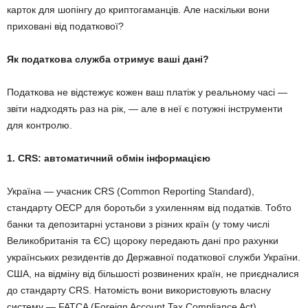
карток для шопінгу до криптогаманців. Але наскільки вони
приховані від податкової?
Як податкова служба отримує ваші дані?
Податкова не відстежує кожен ваш платіж у реальному часі —
звіти надходять раз на рік, — але в неї є потужні інструменти
для контролю.
1. CRS: автоматичний обмін інформацією
Україна — учасник CRS (Common Reporting Standard),
стандарту ОЕСР для боротьби з ухиленням від податків. Тобто
банки та депозитарні установи з різних країн (у тому числі
Великобританія та ЄС) щороку передають дані про рахунки
українських резидентів до Державної податкової служби України.
США, на відміну від більшості розвинених країн, не приєдналися
до стандарту CRS. Натомість вони використовують власну
систему — FATCA (Foreign Account Tax Compliance Act),