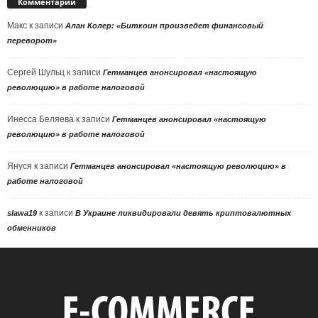
Комментарии
Макс
к записи
Алан Колер: «Биткоин произведет финансовый
переворот»
Сергей Шульц
к записи
Гетманцев анонсировал «настоящую
революцию» в работе налоговой
Инесса Беляева
к записи
Гетманцев анонсировал «настоящую
революцию» в работе налоговой
Януся
к записи
Гетманцев анонсировал «настоящую революцию» в
работе налоговой
к записи
slawa19
В Украине ликвидировали девять криптовалютных
обменников