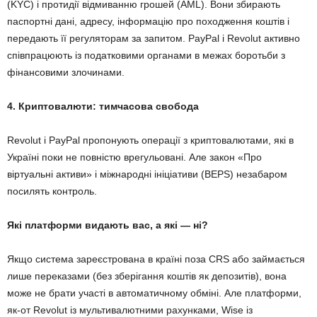
(KYC) і протидії відмиванню грошей (AML). Вони збирають
паспортні дані, адресу, інформацію про походження коштів і
передають її регуляторам за запитом. PayPal і Revolut активно
співпрацюють із податковими органами в межах боротьби з
фінансовими злочинами.
4. Криптовалюти: тимчасова свобода
Revolut і PayPal пропонують операції з криптовалютами, які в
Україні поки не повністю врегульовані. Але закон «Про
віртуальні активи» і міжнародні ініціативи (BEPS) незабаром
посилять контроль.
Які платформи видають вас, а які — ні?
Якщо система зареєстрована в країні поза CRS або займається
лише переказами (без зберігання коштів як депозитів), вона
може не брати участі в автоматичному обміні. Але платформи,
як-от Revolut із мультивалютними рахунками, Wise із