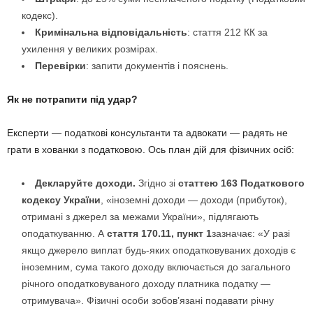
кодекс).
Кримінальна відповідальність
: стаття 212 КК за
ухилення у великих розмірах.
Перевірки
: запити документів і пояснень.
Як не потрапити під удар?
Експерти — податкові консультанти та адвокати — радять не
грати в хованки з податковою. Ось план дій для фізичних осіб:
Декларуйте доходи.
Згідно зі
статтею 163 Податкового
кодексу України
, «іноземні доходи — доходи (прибуток),
отримані з джерел за межами України», підлягають
оподаткуванню. А
стаття 170.11, пункт 1
зазначає: «У разі
якщо джерело виплат будь-яких оподатковуваних доходів є
іноземним, сума такого доходу включається до загального
річного оподатковуваного доходу платника податку —
отримувача». Фізичні особи зобов’язані подавати річну