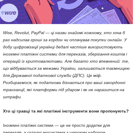
Wise, Revolut, PayPal — ці назви знайомі кожному, хто хоча б
раз надсилав гроші за кордон чи оплачував покупки онлайн. У
добу цифровізації українці дедалі частіше використовують
іноземні платіжні системи для переказів, зберігання коштів і
операцій із криптовалютами. Але багато хто впевнений: те,
що відбувається за межами України, залишається таємницею
для Державної податкової служби (ДПС). Це міф.
Розбираємося, як податкова дізнається про ваші закордонні
транзакції, які платформи під ударом і як не наразитися на
штрафи.
Хто ці гравці та які платіжні інструменти вони пропонують?
Іноземні платіжні системи — це не просто додатки для
переказів, а складні екосистеми з широким набором