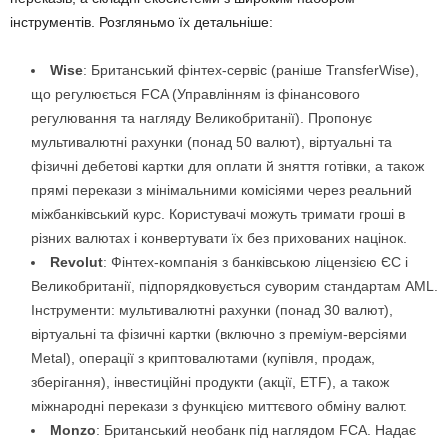
інструментів. Розгляньмо їх детальніше:
Wise
: Британський фінтех-сервіс (раніше TransferWise),
що регулюється FCA (Управлінням із фінансового
регулювання та нагляду Великобританії). Пропонує
мультивалютні рахунки (понад 50 валют), віртуальні та
фізичні дебетові картки для оплати й зняття готівки, а також
прямі перекази з мінімальними комісіями через реальний
міжбанківський курс. Користувачі можуть тримати гроші в
різних валютах і конвертувати їх без прихованих націнок.
Revolut
: Фінтех-компанія з банківською ліцензією ЄС і
Великобританії, підпорядковується суворим стандартам AML.
Інструменти: мультивалютні рахунки (понад 30 валют),
віртуальні та фізичні картки (включно з преміум-версіями
Metal), операції з криптовалютами (купівля, продаж,
зберігання), інвестиційні продукти (акції, ETF), а також
міжнародні перекази з функцією миттєвого обміну валют.
Monzo
: Британський необанк під наглядом FCA. Надає