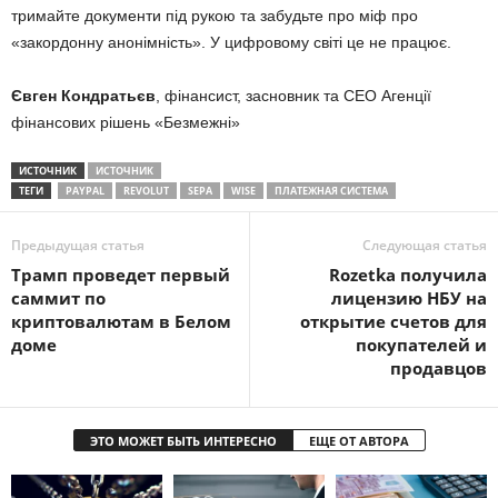
тримайте документи під рукою та забудьте про міф про
«закордонну анонімність». У цифровому світі це не працює.
Євген Кондратьєв
, фінансист, засновник та СЕО Агенції
фінансових рішень «Безмежні»
ИСТОЧНИК
ИСТОЧНИК
ТЕГИ
PAYPAL
REVOLUT
SEPA
WISE
ПЛАТЕЖНАЯ СИСТЕМА
Предыдущая статья
Следующая статья
Трамп проведет первый
Rozetka получила
саммит по
лицензию НБУ на
криптовалютам в Белом
открытие счетов для
доме
покупателей и
продавцов
ЭТО МОЖЕТ БЫТЬ ИНТЕРЕСНО
ЕЩЕ ОТ АВТОРА