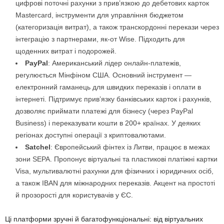
цифрові поточні рахунки з прив’язкою до дебетових карток
Mastercard, інструменти для управління бюджетом
(категоризація витрат), а також транскордонні перекази через
інтеграцію з партнерами, як-от Wise. Підходить для
щоденних витрат і подорожей.
PayPal
: Американський лідер онлайн-платежів,
регулюється Мінфіном США. Основний інструмент —
електронний гаманець для швидких переказів і оплати в
інтернеті. Підтримує прив’язку банківських карток і рахунків,
дозволяє приймати платежі для бізнесу (через PayPal
Business) і переказувати кошти в 200+ країнах. У деяких
регіонах доступні операції з криптовалютами.
Satchel
: Європейський фінтех із Литви, працює в межах
зони SEPA. Пропонує віртуальні та пластикові платіжні картки
Visa, мультивалютні рахунки для фізичних і юридичних осіб,
а також IBAN для міжнародних переказів. Акцент на простоті
й прозорості для користувачів у ЄС.
Ці платформи зручні й багатофункціональні: від віртуальних