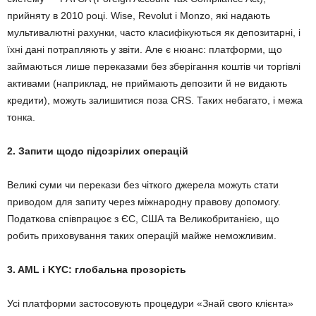
прийняту в 2010 році. Wise, Revolut і Monzo, які надають
мультивалютні рахунки, часто класифікуються як депозитарні, і
їхні дані потрапляють у звіти. Але є нюанс: платформи, що
займаються лише переказами без зберігання коштів чи торгівлі
активами (наприклад, не приймають депозити й не видають
кредити), можуть залишитися поза CRS. Таких небагато, і межа
тонка.
2. Запити щодо підозрілих операцій
Великі суми чи перекази без чіткого джерела можуть стати
приводом для запиту через міжнародну правову допомогу.
Податкова співпрацює з ЄС, США та Великобританією, що
робить приховування таких операцій майже неможливим.
3. AML і KYC: глобальна прозорість
Усі платформи застосовують процедури «Знай свого клієнта»