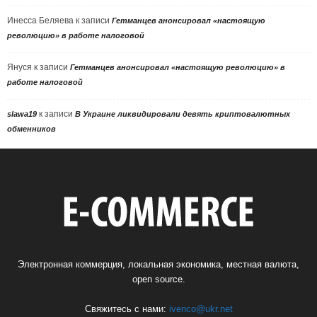
Инесса Беляева
к записи
Гетманцев анонсировал «настоящую
революцию» в работе налоговой
Януся
к записи
Гетманцев анонсировал «настоящую революцию» в
работе налоговой
к записи
slawa19
В Украине ликвидировали девять криптовалютных
обменников
Электронная коммерция, локальная экономика, местная валюта,
open source.
Свяжитесь с нами:
ivenco@ukr.net