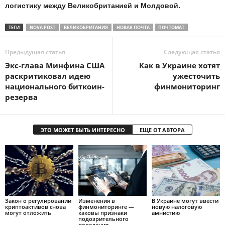
логистику между Великобританией и Молдовой.
ТЕГИ
NOVA POST
ВЕЛИКОБРИТАНИЯ
НОВАЯ ПОЧТА
ПОЧТОМАТ
Предыдущая статья
Следующая статья
Экс-глава Минфина США
Как в Украине хотят
раскритиковал идею
ужесточить
национального биткоин-
финмониторинг
резерва
ЭТО МОЖЕТ БЫТЬ ИНТЕРЕСНО
ЕЩЕ ОТ АВТОРА
Закон о регулировании
Изменения в
В Украине могут ввести
криптоактивов снова
финмониторинге —
новую налоговую
могут отложить
каковы признаки
амнистию
подозрительного
поведения