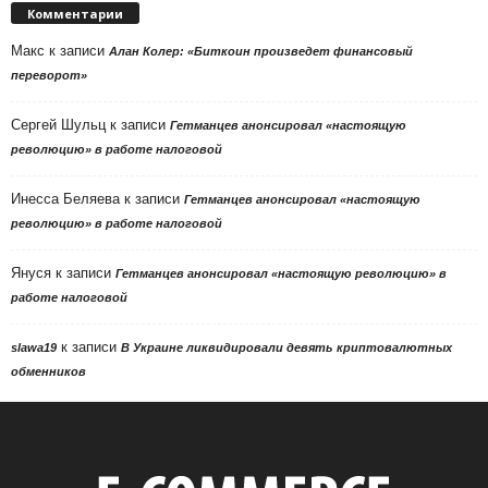
Комментарии
Макс
к записи
Алан Колер: «Биткоин произведет финансовый
переворот»
Сергей Шульц
к записи
Гетманцев анонсировал «настоящую
революцию» в работе налоговой
Инесса Беляева
к записи
Гетманцев анонсировал «настоящую
революцию» в работе налоговой
Януся
к записи
Гетманцев анонсировал «настоящую революцию» в
работе налоговой
к записи
slawa19
В Украине ликвидировали девять криптовалютных
обменников