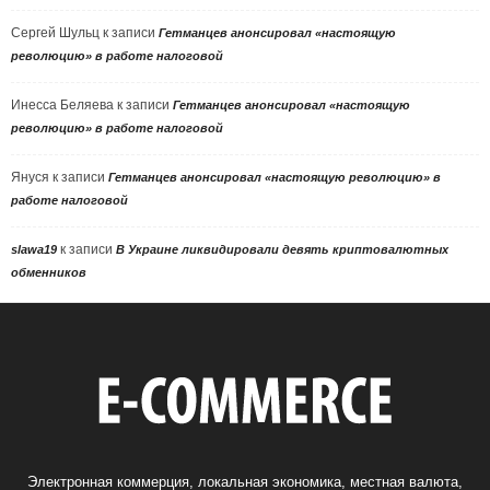
Сергей Шульц
к записи
Гетманцев анонсировал «настоящую
революцию» в работе налоговой
Инесса Беляева
к записи
Гетманцев анонсировал «настоящую
революцию» в работе налоговой
Януся
к записи
Гетманцев анонсировал «настоящую революцию» в
работе налоговой
к записи
slawa19
В Украине ликвидировали девять криптовалютных
обменников
Электронная коммерция, локальная экономика, местная валюта,