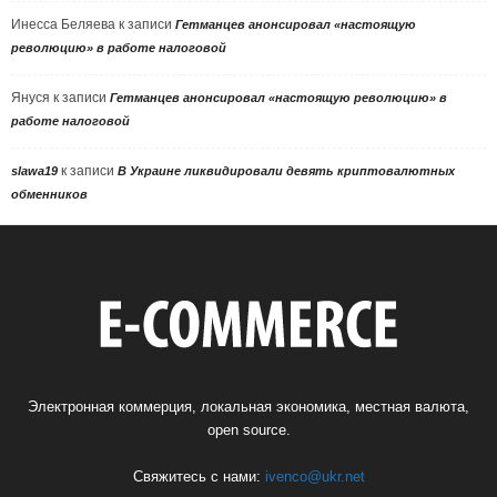
Инесса Беляева
к записи
Гетманцев анонсировал «настоящую
революцию» в работе налоговой
Януся
к записи
Гетманцев анонсировал «настоящую революцию» в
работе налоговой
к записи
slawa19
В Украине ликвидировали девять криптовалютных
обменников
Электронная коммерция, локальная экономика, местная валюта,
open source.
Свяжитесь с нами:
ivenco@ukr.net