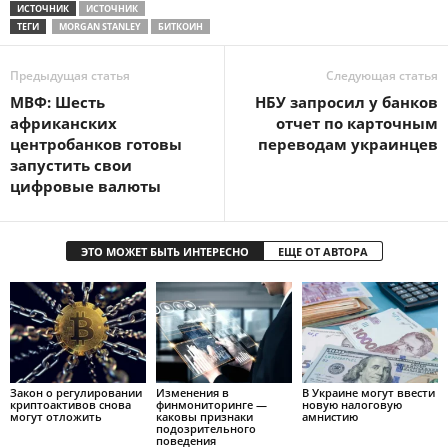
ИСТОЧНИК
ИСТОЧНИК
ТЕГИ
MORGAN STANLEY
БИТКОИН
Предыдущая статья
Следующая статья
МВФ: Шесть
НБУ запросил у банков
африканских
отчет по карточным
центробанков готовы
переводам украинцев
запустить свои
цифровые валюты
ЭТО МОЖЕТ БЫТЬ ИНТЕРЕСНО
ЕЩЕ ОТ АВТОРА
Закон о регулировании
Изменения в
В Украине могут ввести
криптоактивов снова
финмониторинге —
новую налоговую
могут отложить
каковы признаки
амнистию
подозрительного
поведения