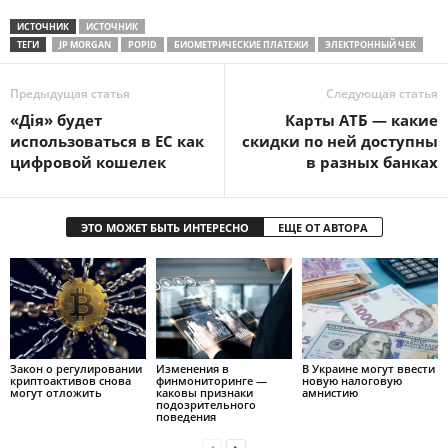
ИСТОЧНИК
ИСТОЧНИК
ТЕГИ
JP MORGAN
POPID
БИОМЕТРИЧЕСКИЕ ПЛАТЕЖИ
ЭЛЕКТРОННЫЙ ЧЕК
Предыдущая статья
Следующая статья
«Дія» будет
Карты АТБ — какие
использоваться в ЕС как
скидки по ней доступны
цифровой кошелек
в разных банках
ЭТО МОЖЕТ БЫТЬ ИНТЕРЕСНО
ЕЩЕ ОТ АВТОРА
Закон о регулировании
Изменения в
В Украине могут ввести
криптоактивов снова
финмониторинге —
новую налоговую
могут отложить
каковы признаки
амнистию
подозрительного
поведения