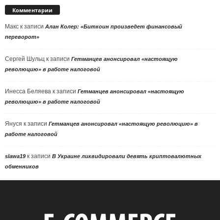
Комментарии
Макс
к записи
Алан Колер: «Биткоин произведет финансовый
переворот»
Сергей Шульц
к записи
Гетманцев анонсировал «настоящую
революцию» в работе налоговой
Инесса Беляева
к записи
Гетманцев анонсировал «настоящую
революцию» в работе налоговой
Януся
к записи
Гетманцев анонсировал «настоящую революцию» в
работе налоговой
к записи
slawa19
В Украине ликвидировали девять криптовалютных
обменников