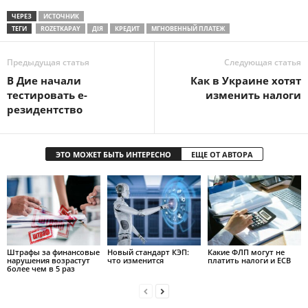
ЧЕРЕЗ
ИСТОЧНИК
ТЕГИ
ROZETKAPAY
ДІЯ
КРЕДИТ
МГНОВЕННЫЙ ПЛАТЕЖ
Предыдущая статья
Следующая статья
В Дие начали
Как в Украине хотят
тестировать е-
изменить налоги
резидентство
ЭТО МОЖЕТ БЫТЬ ИНТЕРЕСНО
ЕЩЕ ОТ АВТОРА
Штрафы за финансовые
Новый стандарт КЭП:
Какие ФЛП могут не
нарушения возрастут
что изменится
платить налоги и ЕСВ
более чем в 5 раз