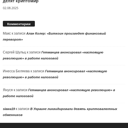
делят криптомир
02.08.2025
Комментарии
Макс
к записи
Алан Колер: «Биткоин произведет финансовый
переворот»
Сергей Шульц
к записи
Гетманцев анонсировал «настоящую
революцию» в работе налоговой
Инесса Беляева
к записи
Гетманцев анонсировал «настоящую
революцию» в работе налоговой
Януся
к записи
Гетманцев анонсировал «настоящую революцию» в
работе налоговой
к записи
slawa19
В Украине ликвидировали девять криптовалютных
обменников