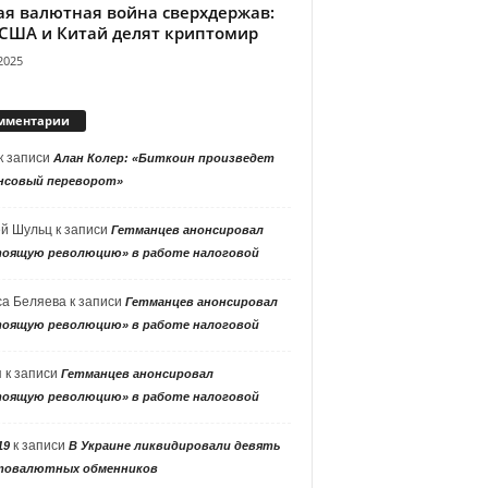
ая валютная война сверхдержав:
 США и Китай делят криптомир
2025
мментарии
к записи
Алан Колер: «Биткоин произведет
нсовый переворот»
ей Шульц
к записи
Гетманцев анонсировал
тоящую революцию» в работе налоговой
са Беляева
к записи
Гетманцев анонсировал
тоящую революцию» в работе налоговой
я
к записи
Гетманцев анонсировал
тоящую революцию» в работе налоговой
к записи
19
В Украине ликвидировали девять
товалютных обменников