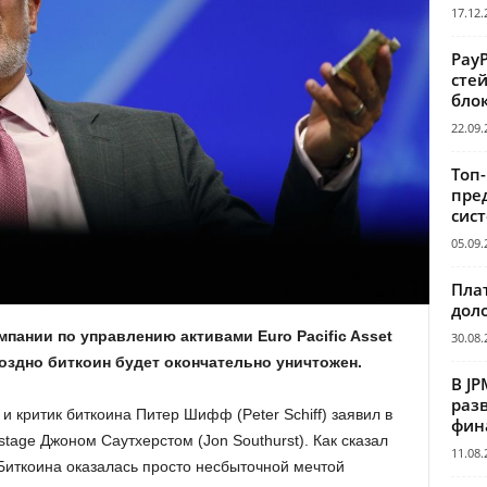
17.12.
Pay
сте
бло
22.09.
Топ
пре
сис
05.09.
Пла
дол
пании по управлению активами Euro Pacific Asset
30.08.
поздно биткоин будет окончательно уничтожен.
В JP
раз
и критик биткоина Питер Шифф (Peter Schiff) заявил в
фин
tage Джоном Саутхерстом (Jon Southurst). Как сказал
11.08.
иткоина оказалась просто несбыточной мечтой