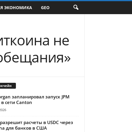
АЯ ЭКОНОМИКА
GEO
иткоина не
 обещания»
окчейн
organ запланировал запуск JPM
 в сети Canton
2026
 разрешит расчеты в USDC через
na для банков в США