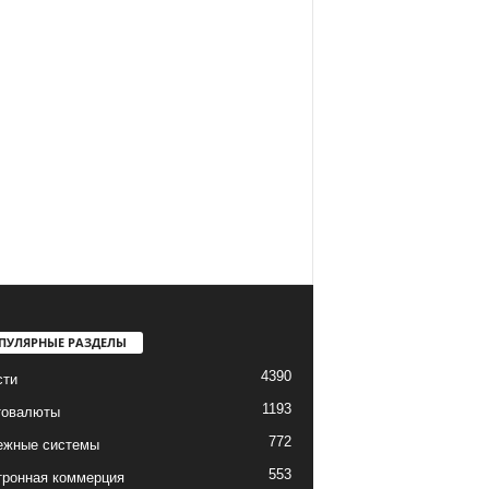
ПУЛЯРНЫЕ РАЗДЕЛЫ
4390
сти
1193
товалюты
772
ежные системы
553
тронная коммерция