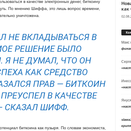
льзоваться в качестве электронных денег, биткоину
Нов
как
путь. По мнению Шиффа, это лишь вопрос времени,
ательно уничтожена.
02.08.
Ко
ИЛ НЕ ВКЛАДЫВАТЬСЯ В
Макс
МОЕ РЕШЕНИЕ БЫЛО
фина
 Я НЕ ДУМАЛ, ЧТО ОН
Серг
«нас
СПЕХА КАК СРЕДСТВО
КАЗАЛСЯ ПРАВ — БИТКОИН
Инес
«нас
 ПРЕУСПЕЛ В КАЧЕСТВЕ
Янус
 — СКАЗАЛ ШИФФ.
«нас
slawa
крип
отенциал биткоина как пузыря. По словам экономиста,