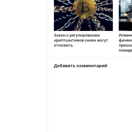
Закон о регулировании
Измен
криптоактивов снова могут
финмо
отложить
призн
повед
Добавить комментарий