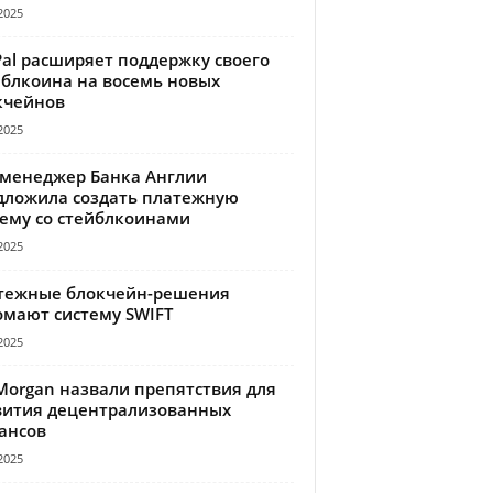
2025
Pal расширяет поддержку своего
йблкоина на восемь новых
кчейнов
2025
-менеджер Банка Англии
дложила создать платежную
тему со стейблкоинами
2025
тежные блокчейн-решения
омают систему SWIFT
2025
Morgan назвали препятствия для
вития децентрализованных
ансов
2025