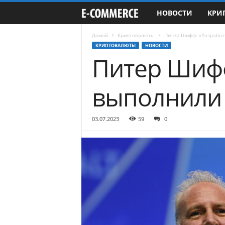
НОВОСТИ
КРИ
e
-
Домой
Криптовалюты
Питер Шифф: «Разработ
КРИПТОВАЛЮТЫ
НОВОСТИ
Питер Шифф
C
o
выполнили 
m
03.07.2023
59
0
m
e
r
c
e