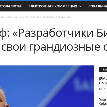
ПТОВАЛЮТЫ
ЭЛЕКТРОННАЯ КОММЕРЦИЯ
ЛОКАЛЬН
чики Биткоина не выполнили свои грандиозные обещания»
: «Разработчики Б
свои грандиозные
Бл
JPM
Coin
07.01.
Visa
Sola