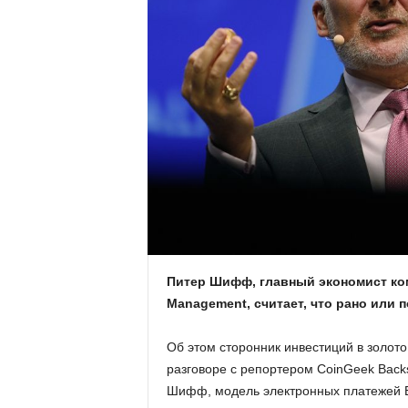
.
c
o
m
.
u
a
Питер Шифф, главный экономист ком
Management, считает, что рано или 
Об этом сторонник инвестиций в золото 
разговоре с репортером CoinGeek Backs
Шифф, модель электронных платежей Б