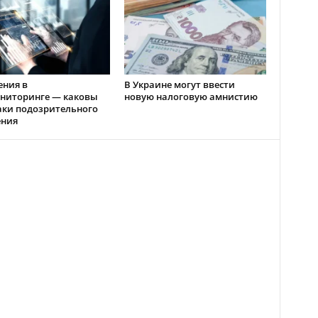
ения в
В Украине могут ввести
ниторинге — каковы
новую налоговую амнистию
аки подозрительного
ения