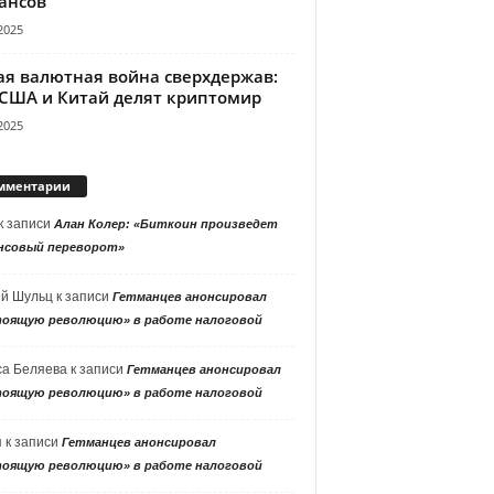
ансов
2025
ая валютная война сверхдержав:
 США и Китай делят криптомир
2025
мментарии
к записи
Алан Колер: «Биткоин произведет
нсовый переворот»
ей Шульц
к записи
Гетманцев анонсировал
тоящую революцию» в работе налоговой
са Беляева
к записи
Гетманцев анонсировал
тоящую революцию» в работе налоговой
я
к записи
Гетманцев анонсировал
тоящую революцию» в работе налоговой