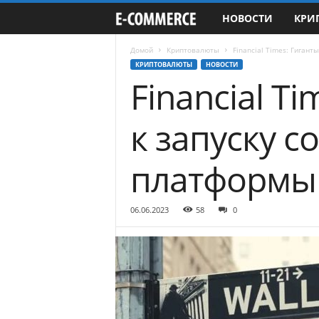
НОВОСТИ
КРИ
e
-
Домой
Криптовалюты
Financial Times: Гиган
КРИПТОВАЛЮТЫ
НОВОСТИ
Financial T
C
o
к запуску 
m
платформы
m
e
06.06.2023
58
0
r
c
e