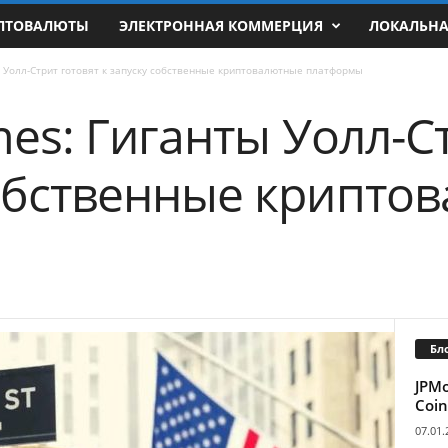
ПТОВАЛЮТЫ
ЭЛЕКТРОННАЯ КОММЕРЦИЯ
ЛОКАЛЬН
ты Уолл-Стрит готовят к запуску собственные криптовалютные платформы
imes: Гиганты Уолл-С
собственные крипто
Бл
JPM
Coin
07.01.