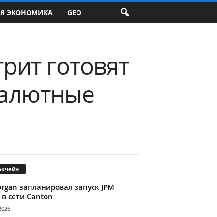
АЯ ЭКОНОМИКА
GEO
трит готовят
валютные
окчейн
organ запланировал запуск JPM
 в сети Canton
2026