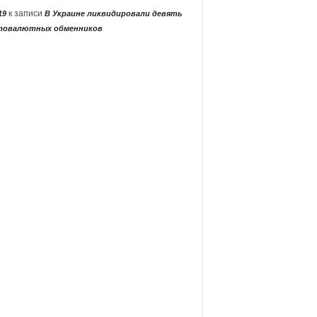
к записи
19
В Украине ликвидировали девять
товалютных обменников