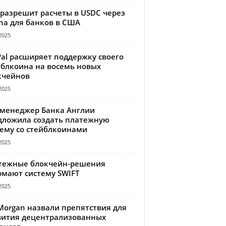
 разрешит расчеты в USDC через
na для банков в США
2025
Pal расширяет поддержку своего
йблкоина на восемь новых
кчейнов
2025
-менеджер Банка Англии
дложила создать платежную
тему со стейблкоинами
2025
тежные блокчейн-решения
омают систему SWIFT
2025
Morgan назвали препятствия для
вития децентрализованных