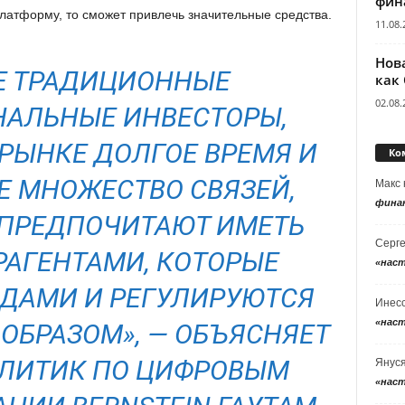
фин
латформу, то сможет привлечь значительные средства.
11.08.
Нов
Е ТРАДИЦИОННЫЕ
как
02.08.
АЛЬНЫЕ ИНВЕСТОРЫ,
РЫНКЕ ДОЛГОЕ ВРЕМЯ И
Ко
 МНОЖЕСТВО СВЯЗЕЙ,
Макс
фина
ПРЕДПОЧИТАЮТ ИМЕТЬ
Серг
РАГЕНТАМИ, КОТОРЫЕ
«нас
ДАМИ И РЕГУЛИРУЮТСЯ
Инес
«нас
БРАЗОМ», ― ОБЪЯСНЯЕТ
ЛИТИК ПО ЦИФРОВЫМ
Янус
«нас