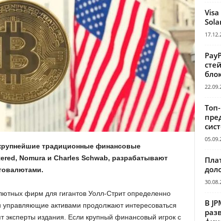
Visa
Sola
17.12.
Pay
сте
бло
22.09.
Топ
пре
сис
05.09.
, крупнейшие традиционные финансовые
tered, Nomura и Charles Schwab, разрабатывают
Пла
дол
товалютами.
30.08.
лютных фирм для гигантов Уолл-Стрит определенно
В JP
и управляющие активами продолжают интересоваться
раз
т эксперты издания. Если крупный финансовый игрок с