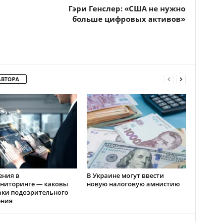
Гэри Генслер: «США не нужно
больше цифровых активов»
АВТОРА
ения в
В Украине могут ввести
ниторинге — каковы
новую налоговую амнистию
аки подозрительного
ения