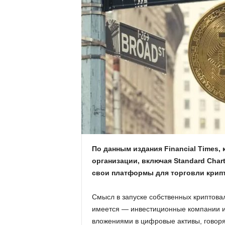
.
c
o
m
.
u
a
По данным издания Financial Times
организации, включая Standard Char
свои платформы для торговли крип
Смысл в запуске собственных криптова
имеется ― инвестиционные компании 
вложениями в цифровые активы, говоря