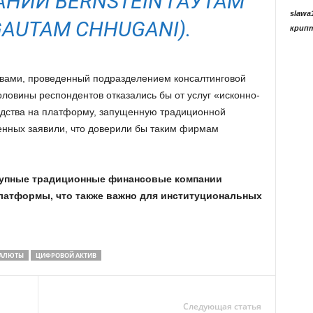
НИИ BERNSTEIN ГАУТАМ
slawa
GAUTAM CHHUGANI).
крип
вами, проведенный подразделением консалтинговой
оловины респондентов отказались бы от услуг «исконно-
дства на платформу, запущенную традиционной
нных заявили, что доверили бы таким фирмам
рупные традиционные финансовые компании
латформы, что также важно для институциональных
ВАЛЮТЫ
ЦИФРОВОЙ АКТИВ
Следующая статья