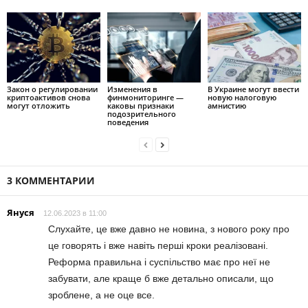
Закон о регулировании
Изменения в
В Украине могут ввести
криптоактивов снова
финмониторинге —
новую налоговую
могут отложить
каковы признаки
амнистию
подозрительного
поведения
3 КОММЕНТАРИИ
Януся
12.06.2023 в 11:00
Слухайте, це вже давно не новина, з нового року про
це говорять і вже навіть перші кроки реалізовані.
Реформа правильна і суспільство має про неї не
забувати, але краще б вже детально описали, що
зроблене, а не оце все.