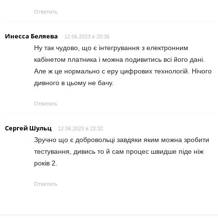
Ответить
Инесса Беляева
12.06.2023 в 20:36
Ну так чудово, що є інтегрування з електронним
кабінетом платника і можна подивитись всі його дані.
Але ж це нормально с еру цифрових технологій. Нічого
дивного в цьому не бачу.
Ответить
Сергей Шульц
12.06.2023 в 22:32
Зручно що є добровольці завдяки яким можна зробити
тестування, дивись то й сам процес швидше піде ніж
років 2.
Ответить