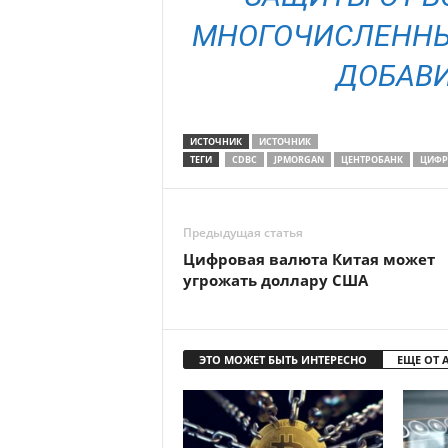
МНОГОЧИСЛЕННЫХ
ДОБАВИ
ИСТОЧНИК
ИСТОЧНИК
ТЕГИ
CDBC
JPMORGAN
ЦЕНТРОБАНК
ЦИФР
Предыдущая статья
Цифровая валюта Китая может
угрожать доллару США
ЭТО МОЖЕТ БЫТЬ ИНТЕРЕСНО
ЕЩЕ ОТ 