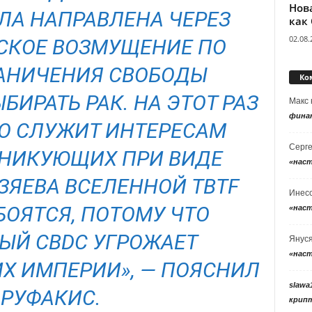
Нов
А НАПРАВЛЕНА ЧЕРЕЗ
как
02.08.
СКОЕ ВОЗМУЩЕНИЕ ПО
АНИЧЕНИЯ СВОБОДЫ
Ко
ИРАТЬ РАК. НА ЭТОТ РАЗ
Макс
фина
О СЛУЖИТ ИНТЕРЕСАМ
Серг
АНИКУЮЩИХ ПРИ ВИДЕ
«нас
ОЗЯЕВА ВСЕЛЕННОЙ TBTF
Инес
БОЯТСЯ, ПОТОМУ ЧТО
«нас
ЫЙ CBDC УГРОЖАЕТ
Янус
«нас
ИХ ИМПЕРИИ», — ПОЯСНИЛ
slawa
АРУФАКИС.
крип