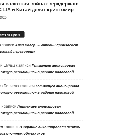
ая валютная война сверхдержав:
 США и Китай делят криптомир
2025
мментарии
к записи
Алан Колер: «Биткоин произведет
нсовый переворот»
ей Шульц
к записи
Гетманцев анонсировал
тоящую революцию» в работе налоговой
са Беляева
к записи
Гетманцев анонсировал
тоящую революцию» в работе налоговой
я
к записи
Гетманцев анонсировал
тоящую революцию» в работе налоговой
к записи
19
В Украине ликвидировали девять
товалютных обменников