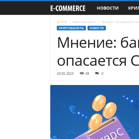
НОВОСТИ
КРИ
e
-
Домой
Криптовалюты
Мнение: банковский сек
КРИПТОВАЛЮТЫ
НОВОСТИ
Мнение: ба
C
o
опасается 
m
29.05.2023
49
0
m
e
r
c
e