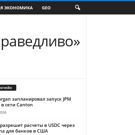
АЯ ЭКОНОМИКА
GEO
праведливо»
окчейн
organ запланировал запуск JPM
 в сети Canton
2026
 разрешит расчеты в USDC через
na для банков в США