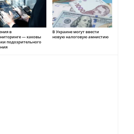
ения в
В Украине могут ввести
ниторинге — каковы
новую налоговую амнистию
аки подозрительного
ения