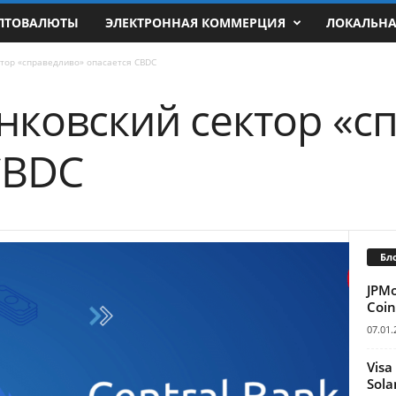
ПТОВАЛЮТЫ
ЭЛЕКТРОННАЯ КОММЕРЦИЯ
ЛОКАЛЬН
тор «справедливо» опасается CBDC
нковский сектор «с
CBDC
Бл
JPM
Coin
07.01.
Visa
Sola