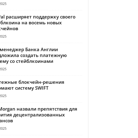
2025
Pal расширяет поддержку своего
йблкоина на восемь новых
кчейнов
2025
-менеджер Банка Англии
дложила создать платежную
тему со стейблкоинами
2025
тежные блокчейн-решения
омают систему SWIFT
2025
Morgan назвали препятствия для
вития децентрализованных
ансов
2025