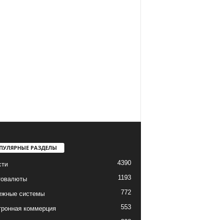
ПУЛЯРНЫЕ РАЗДЕЛЫ
4390
сти
1193
товалюты
772
ежные системы
553
тронная коммерция