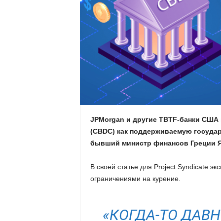
.
c
o
m
.
u
JPMorgan и другие
TBTF
-банки США
(CBDC) как по
ддерживаемую государс
a
бывший министр финансов Греции 
В своей статье для Project Syndicate э
ограничениями на курение.
«КОГДА-ТО ДАВ