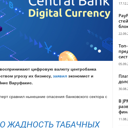
17.12.
Pay
сте
бло
22.09.
Топ
пре
сис
05.09.
 воспринимают цифровую валюту центробанка
Пла
твом угрозу их бизнесу,
заявил
экономист и
дол
Янис Варуфакис.
30.08.
ксперт сравнил нынешние опасения банковского сектора с
В JP
раз
фин
11.08.
НО ЖАДНОСТЬ ТАБАЧНЫХ