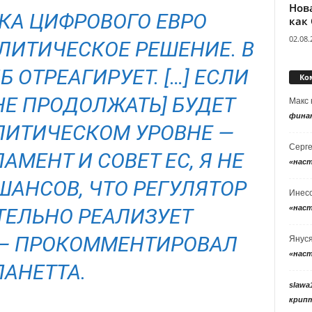
Нов
КА ЦИФРОВОГО ЕВРО
как
02.08.
ИТИЧЕСКОЕ РЕШЕНИЕ. В
 ОТРЕАГИРУЕТ. […] ЕСЛИ
Ко
НЕ ПРОДОЛЖАТЬ] БУДЕТ
Макс
фина
ЛИТИЧЕСКОМ УРОВНЕ —
Серг
АМЕНТ И СОВЕТ ЕС, Я НЕ
«нас
ШАНСОВ, ЧТО РЕГУЛЯТОР
Инес
«нас
ЕЛЬНО РЕАЛИЗУЕТ
— ПРОКОММЕНТИРОВАЛ
Янус
«нас
ПАНЕТТА.
slawa
крип