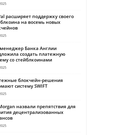
2025
Pal расширяет поддержку своего
йблкоина на восемь новых
кчейнов
2025
-менеджер Банка Англии
дложила создать платежную
тему со стейблкоинами
2025
тежные блокчейн-решения
омают систему SWIFT
2025
Morgan назвали препятствия для
вития децентрализованных
ансов
2025