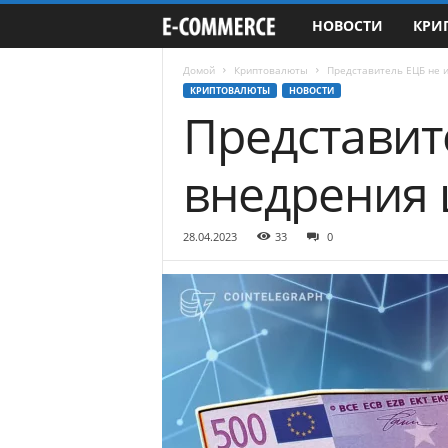
НОВОСТИ
КРИ
e
-
Домой
Криптовалюты
Представитель ЕЦБ не 
КРИПТОВАЛЮТЫ
НОВОСТИ
Представит
C
o
внедрения 
m
28.04.2023
33
0
m
e
r
c
e