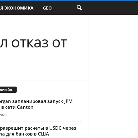
АЯ ЭКОНОМИКА
GEO
 отказ от
окчейн
organ запланировал запуск JPM
 в сети Canton
2026
 разрешит расчеты в USDC через
na для банков в США