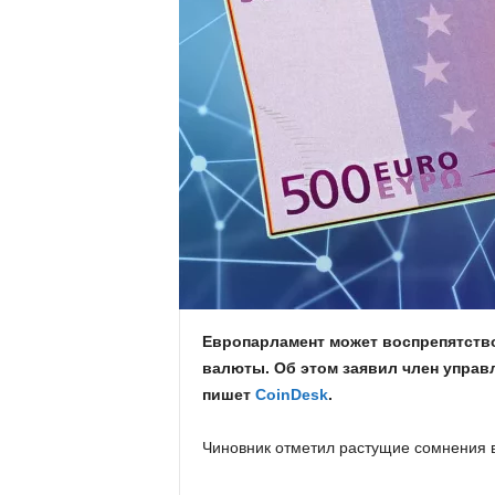
.
c
o
m
.
u
a
Европарламент может воспрепятств
валюты. Об этом заявил член управ
пишет
CoinDesk
.
Чиновник отметил растущие сомнения 