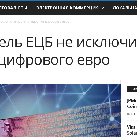
ПТОВАЛЮТЫ
ЭЛЕКТРОННАЯ КОММЕРЦИЯ
ЛОКАЛЬН
исключил отказ от внедрения цифрового евро
ель ЕЦБ не исключил
цифрового евро
Бл
JPM
Coin
07.01.
Visa
Sola