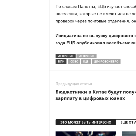
По словам Панетты, ЕЦБ изучает спосо
населения, которые не имеют или не хо
проверок через почтовые отделения, он
Инициатива по выпуску цифрового ев
года ЕЦБ опубликовал всеобъемлющи
ИСТОЧНИК
ИСТОЧНИК
ТЕГИ
CDBC
ЕЦБ
ЦИФРОВОЙ ЕВРО
Предыдущая статья
Бюджетники в Китае будут полу
зарплату в цифровых юанях
ЭТО МОЖЕТ БЫТЬ ИНТЕРЕСНО
ЕЩЕ ОТ 