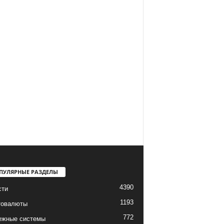
ПУЛЯРНЫЕ РАЗДЕЛЫ
4390
сти
1193
товалюты
772
ежные системы