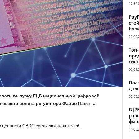
17.12.
Pay
сте
бло
22.09.
Топ
пре
сис
05.09.
Пла
дол
овать выпуску
ЕЦБ
национальной цифровой
30.08.
ляющего совета регулятора Фабио Панетта,
В JP
раз
фин
в ценности CBDC среди законодателей.
11.08.