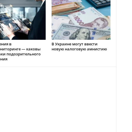
ения в
В Украине могут ввести
ниторинге — каковы
новую налоговую амнистию
аки подозрительного
ения