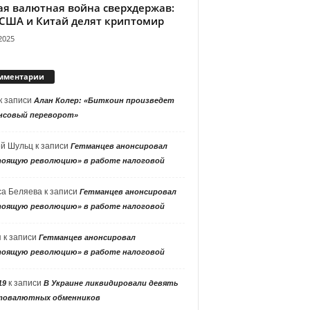
ая валютная война сверхдержав:
 США и Китай делят криптомир
2025
мментарии
к записи
Алан Колер: «Биткоин произведет
нсовый переворот»
ей Шульц
к записи
Гетманцев анонсировал
тоящую революцию» в работе налоговой
са Беляева
к записи
Гетманцев анонсировал
тоящую революцию» в работе налоговой
я
к записи
Гетманцев анонсировал
тоящую революцию» в работе налоговой
к записи
19
В Украине ликвидировали девять
товалютных обменников