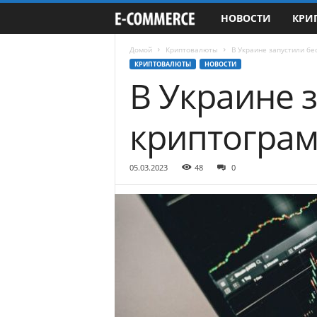
НОВОСТИ
КРИ
e
-
Домой
Криптовалюты
В Украине запустили бе
КРИПТОВАЛЮТЫ
НОВОСТИ
В Украине 
C
o
криптограм
m
05.03.2023
48
0
m
e
r
c
e