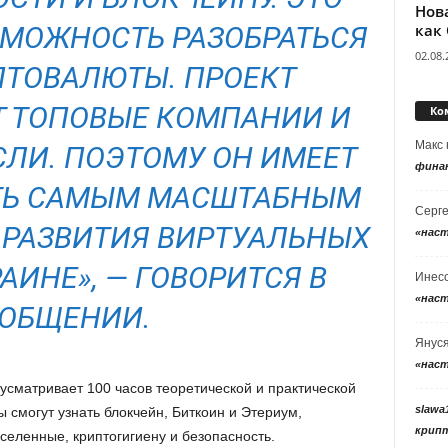
Нов
как
МОЖНОСТЬ РАЗОБРАТЬСЯ
02.08.
ПТОВАЛЮТЫ. ПРОЕКТ
 ТОПОВЫЕ КОМПАНИИ И
Ко
Макс
СЛИ. ПОЭТОМУ ОН ИМЕЕТ
фина
ТЬ САМЫМ МАСШТАБНЫМ
Серг
 РАЗВИТИЯ ВИРТУАЛЬНЫХ
«нас
АИНЕ», — ГОВОРИТСЯ В
Инес
«нас
ОБЩЕНИИ.
Янус
«нас
дусматривает 100 часов теоретической и практической
slawa
смогут узнать блокчейн, Биткоин и Этериум,
крип
селенные, криптогигиену и безопасность.