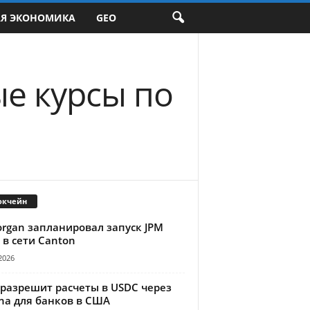
АЯ ЭКОНОМИКА
GEO
ые курсы по
окчейн
organ запланировал запуск JPM
 в сети Canton
2026
 разрешит расчеты в USDC через
na для банков в США