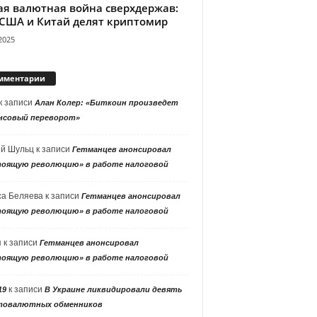
ая валютная война сверхдержав:
 США и Китай делят криптомир
2025
мментарии
к записи
Алан Колер: «Биткоин произведет
нсовый переворот»
ей Шульц
к записи
Гетманцев анонсировал
тоящую революцию» в работе налоговой
са Беляева
к записи
Гетманцев анонсировал
тоящую революцию» в работе налоговой
я
к записи
Гетманцев анонсировал
тоящую революцию» в работе налоговой
к записи
19
В Украине ликвидировали девять
товалютных обменников