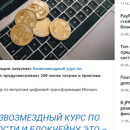
17.12.
Pay
сте
бло
22.09.
Топ
пре
сис
05.09.
ации запускает
безвозмездный курс по
с предусматривает 100 часов теории и практики.
Пла
дол
тр по вопросам цифровой трансформации Михаил
30.08.
В JP
раз
фин
ЕЗВОЗМЕЗДНЫЙ КУРС ПО
11.08.
СТИ И БЛОКЧЕЙНУ. ЭТО –