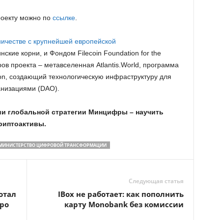
роекту можно по
ссылке
.
ничестве с крупнейшей европейской
ские корни, и Фондом Filecoin Foundation for the
ров проекта – метавселенная Atlantis.World, программа
agon, создающий технологическую инфраструктуру для
низациями (DAO).
ции глобальной стратегии Минцифры – научить
риптоактивы.
МИНИСТЕРСТВО ЦИФРОВОЙ ТРАНСФОРМАЦИИ
Следующая статья
отал
IBox не работает: как пополнить
ро
карту Monobank без комиссии