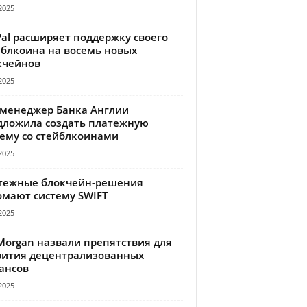
2025
Pal расширяет поддержку своего
йблкоина на восемь новых
кчейнов
2025
-менеджер Банка Англии
дложила создать платежную
тему со стейблкоинами
2025
тежные блокчейн-решения
омают систему SWIFT
2025
Morgan назвали препятствия для
вития децентрализованных
ансов
2025