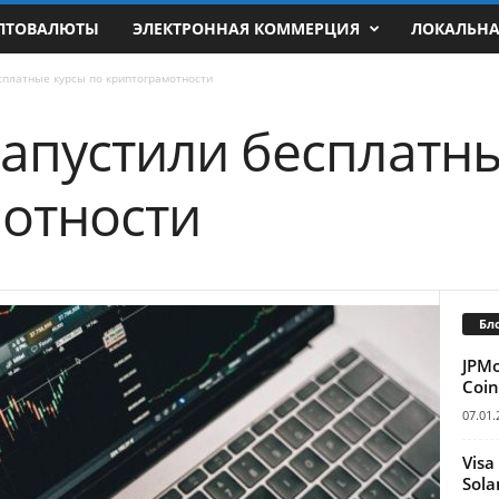
ПТОВАЛЮТЫ
ЭЛЕКТРОННАЯ КОММЕРЦИЯ
ЛОКАЛЬН
сплатные курсы по криптограмотности
запустили бесплатн
отности
Бл
JPM
Coin
07.01.
Visa
Sola