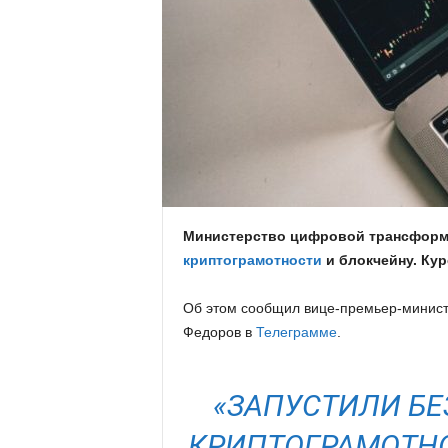
.
c
o
m
.
Министерство цифровой трансформ
u
криптограмотности
и блокчейну. Кур
a
Об этом сообщил вице-премьер-минис
Федоров в
Телеграмме
.
«ЗАПУСТИЛИ Б
КРИПТОГРАМОТНО