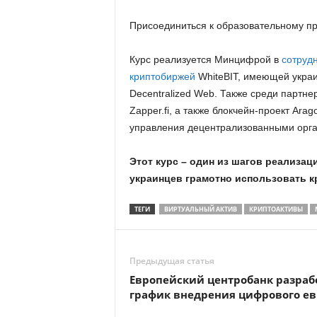
Присоединиться к образовательному п
Курс реализуется Минцифрой в
сотруд
криптобиржей
WhiteBIT, имеющей украин
Decentralized Web. Также среди партне
Zapper.fi, а также блокчейн-проект Ar
управления децентрализованными орга
Этот курс – один из шагов реализа
украинцев грамотно использовать к
ТЕГИ
ВИРТУАЛЬНЫЙ АКТИВ
КРИПТОАКТИВЫ
Предыдущая статья
Европейский центробанк разраб
график внедрения цифрового ев