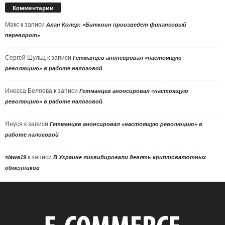
Комментарии
Макс
к записи
Алан Колер: «Биткоин произведет финансовый
переворот»
Сергей Шульц
к записи
Гетманцев анонсировал «настоящую
революцию» в работе налоговой
Инесса Беляева
к записи
Гетманцев анонсировал «настоящую
революцию» в работе налоговой
Януся
к записи
Гетманцев анонсировал «настоящую революцию» в
работе налоговой
к записи
slawa19
В Украине ликвидировали девять криптовалютных
обменников