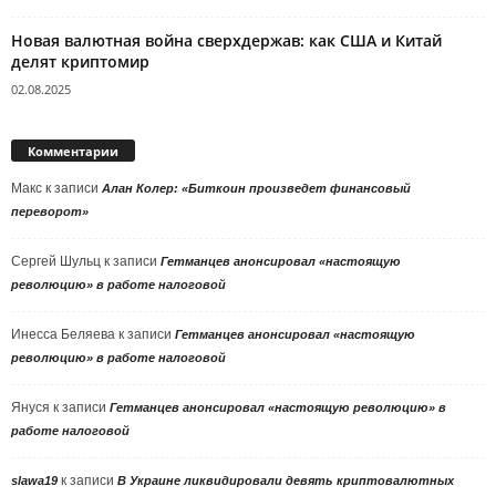
Новая валютная война сверхдержав: как США и Китай
делят криптомир
02.08.2025
Комментарии
Макс
к записи
Алан Колер: «Биткоин произведет финансовый
переворот»
Сергей Шульц
к записи
Гетманцев анонсировал «настоящую
революцию» в работе налоговой
Инесса Беляева
к записи
Гетманцев анонсировал «настоящую
революцию» в работе налоговой
Януся
к записи
Гетманцев анонсировал «настоящую революцию» в
работе налоговой
к записи
slawa19
В Украине ликвидировали девять криптовалютных