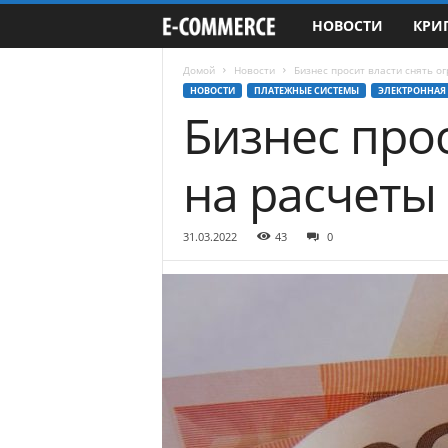
НОВОСТИ
КРИ
e
-
Домой
Новости
Бизнес просит власти снять о
НОВОСТИ
ПЛАТЕЖНЫЕ СИСТЕМЫ
ЭЛЕКТРОННАЯ
Бизнес про
C
o
на расчеты
m
31.03.2022
43
0
m
e
r
c
e