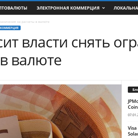
ПТОВАЛЮТЫ
ЭЛЕКТРОННАЯ КОММЕРЦИЯ
ЛОКАЛЬН
граничения на расчеты в валюте
 КОММЕРЦИЯ
сит власти снять ог
 в валюте
Бл
JPM
Coin
07.01.
Visa
Sola