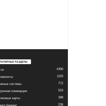
ПУЛЯРНЫЕ РАЗДЕЛЫ
4390
сти
1193
товалюты
772
ежные системы
553
тронная коммерция
398
тиковые карты
236
нет-банкинг