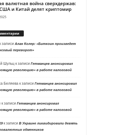
ая валютная война сверхдержав:
 США и Китай делят криптомир
2025
мментарии
к записи
Алан Колер: «Биткоин произведет
нсовый переворот»
ей Шульц
к записи
Гетманцев анонсировал
тоящую революцию» в работе налоговой
са Беляева
к записи
Гетманцев анонсировал
тоящую революцию» в работе налоговой
я
к записи
Гетманцев анонсировал
тоящую революцию» в работе налоговой
к записи
19
В Украине ликвидировали девять
товалютных обменников