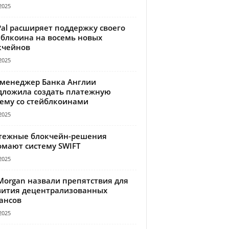
2025
Pal расширяет поддержку своего
йблкоина на восемь новых
кчейнов
2025
-менеджер Банка Англии
дложила создать платежную
тему со стейблкоинами
2025
тежные блокчейн-решения
омают систему SWIFT
2025
Morgan назвали препятствия для
вития децентрализованных
ансов
2025