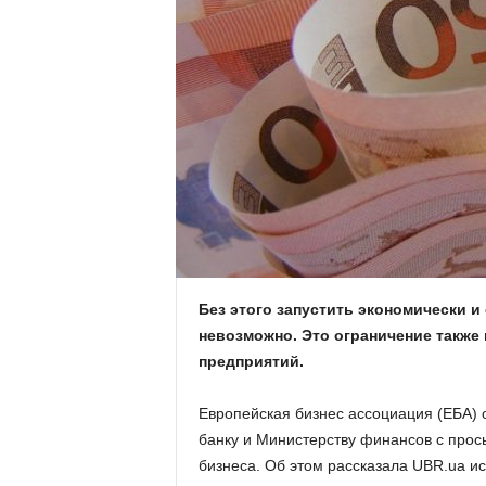
.
c
o
m
.
u
a
Без этого запустить экономически 
невозможно. Это ограничение также
предприятий.
Европейская бизнес ассоциация (ЕБА) 
банку и Министерству финансов с прось
бизнеса. Об этом рассказала UBR.ua и