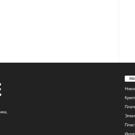
ПО
Ново
Крип
Плат
ика,
Элек
Плас
Интер