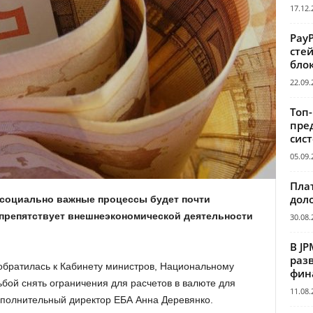
17.12.
Pay
сте
бло
22.09.
Топ
пре
сис
05.09.
Пла
дол
и социально важные процессы будет почти
 препятствует внешнеэкономической деятельности
30.08.
В JP
раз
обратилась к Кабинету министров, Национальному
фин
бой снять ограничения для расчетов в валюте для
11.08.
сполнительный директор ЕБА Анна Деревянко.