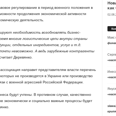
Нов
как
авовое регулирование в период военного положения в
зможности продолжения экономической активности
02.08.
омическую деятельность.
Ко
рируют необходимость возобновлять бизнес-
Макс
ремя многие логистические цепи внутри страны
фина
укции, отдельных ингредиентов, услуг и т.д.
 почти невозможно. А ведь зарубежные контрагенты
Серг
считает Деревянко.
«нас
 ассоциация направит представителям власти перечень
Инес
 которых не производятся в Украине или производство
«нас
язи с военной агрессией Российской Федерации.
Янус
еса будут учтены. В противном случае, качественно
«нас
кже экономически и социально важные процессы будет
slawa
янко.
крип