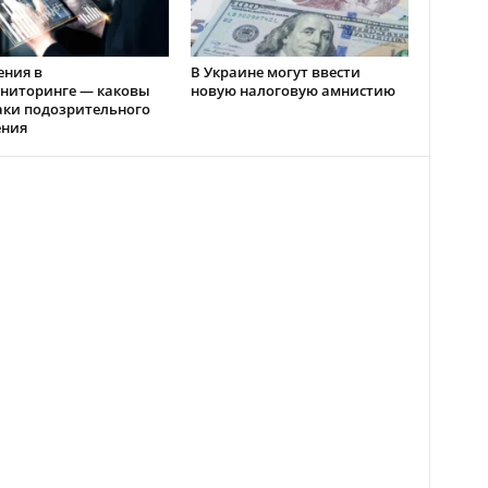
ения в
В Украине могут ввести
ниторинге — каковы
новую налоговую амнистию
аки подозрительного
ения