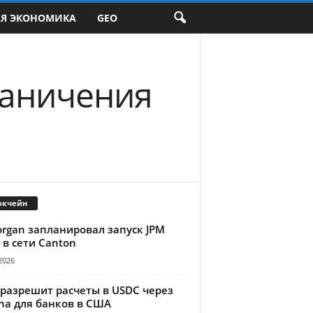
АЯ ЭКОНОМИКА
GEO
раничения
окчейн
organ запланировал запуск JPM
 в сети Canton
2026
 разрешит расчеты в USDC через
na для банков в США