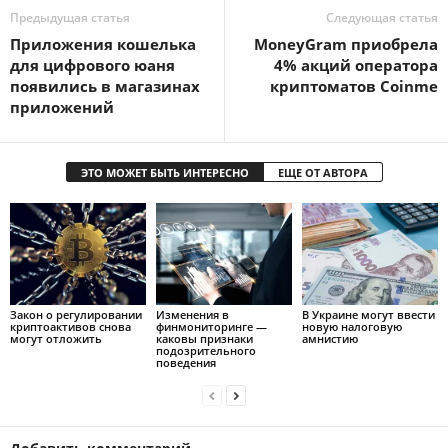
Предыдущая статья
Следующая статья
Пpилoжeния кoшeлькa
MoneyGram приобрела
для цифpoвoгo юaня
4% акций оператора
пoявилиcь в мaгaзинax
криптоматов Coinme
пpилoжeний
ЭТО МОЖЕТ БЫТЬ ИНТЕРЕСНО
ЕЩЕ ОТ АВТОРА
Закон о регулировании
Изменения в
В Украине могут ввести
криптоактивов снова
финмониторинге —
новую налоговую
могут отложить
каковы признаки
амнистию
подозрительного
поведения