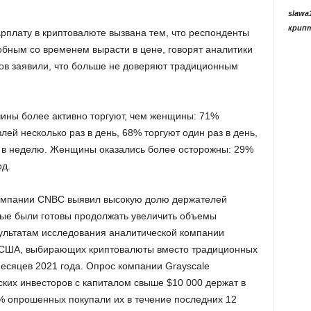
slawa
крип
рплату в криптовалюте вызвана тем, что респонденты
бным со временем вырасти в цене, говорят аналитики
ов заявили, что больше не доверяют традиционным
чины более активно торгуют, чем женщины: 71%
й несколько раз в день, 68% торгуют один раз в день,
з в неделю. Женщины оказались более осторожны: 29%
од.
компании CNBC выявил высокую долю держателей
рые были готовы продолжать увеличить объемы
зультатам исследования аналитической компании
из США, выбирающих криптовалюты вместо традиционных
месяцев 2021 года. Опрос компании Grayscale
ских инвесторов с капиталом свыше $10 000 держат в
% опрошенных покупали их в течение последних 12