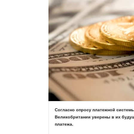
.
c
o
m
.
u
a
Согласно опросу платежной системы
Великобритании уверены в их буду
платежа.