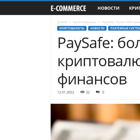
НОВОСТИ
КРИ
e
-
Домой
Криптовалюты
PaySafe: более 50% ин
КРИПТОВАЛЮТЫ
НОВОСТИ
ПЛАТЕЖНЫЕ СИСТЕ
PaySafe: б
C
o
криптовал
m
финансов
m
e
12.01.2022
32
0
r
c
e