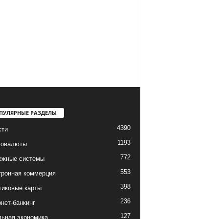
ПУЛЯРНЫЕ РАЗДЕЛЫ
4390
сти
1193
товалюты
772
ежные системы
553
тронная коммерция
398
тиковые карты
236
нет-банкинг
127
льная экономика