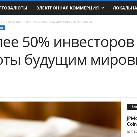
ПТОВАЛЮТЫ
ЭЛЕКТРОННАЯ КОММЕРЦИЯ
ЛОКАЛЬН
весторов назвали криптовалюты будущим мировых финансов
МЫ
олее 50% инвесторов
юты будущим миров
Бл
JPM
Coin
07.01.