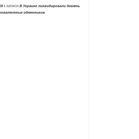
к записи
19
В Украине ликвидировали девять
товалютных обменников