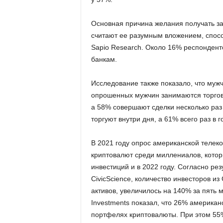
Основная причина желания получать за
считают ее разумным вложением, спосо
Sapio Research. Около 16% респондент
банкам.
Исследование также показало, что муж
опрошенных мужчин занимаются торговле
а 58% совершают сделки несколько ра
торгуют внутри дня, а 61% всего раз в г
В 2021 году опрос американской теле
криптовалют среди миллениалов, кото
инвестиций и в 2022 году. Согласно ре
CivicScience, количество инвесторов 
активов, увеличилось на 140% за пять 
Investments показал, что 26% американ
портфелях криптовалюты. При этом 55