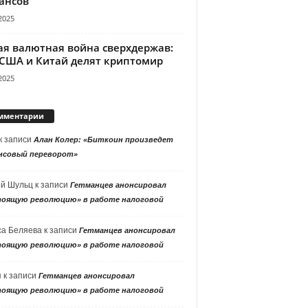
ансов
2025
ая валютная война сверхдержав:
 США и Китай делят криптомир
2025
мментарии
к записи
Алан Колер: «Биткоин произведет
нсовый переворот»
ей Шульц
к записи
Гетманцев анонсировал
тоящую революцию» в работе налоговой
са Беляева
к записи
Гетманцев анонсировал
тоящую революцию» в работе налоговой
я
к записи
Гетманцев анонсировал
тоящую революцию» в работе налоговой