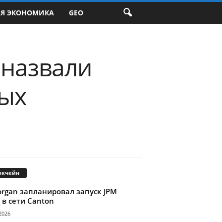
АЯ ЭКОНОМИКА
GEO
 назвали
ых
окчейн
organ запланировал запуск JPM
 в сети Canton
2026