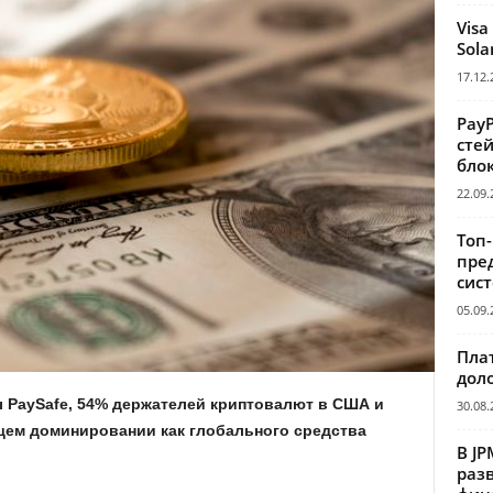
Visa
Sola
17.12.
Pay
сте
бло
22.09.
Топ
пре
сис
05.09.
Пла
дол
 PaySafe, 54% держателей криптовалют в США и
30.08.
щем доминировании как глобального средства
В JP
раз