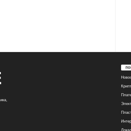
ПО
Ново
Крип
Плат
ика,
Элек
Плас
Интер
Лока