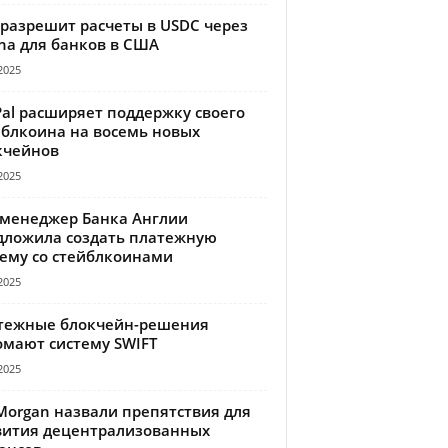
 разрешит расчеты в USDC через
na для банков в США
2025
Pal расширяет поддержку своего
йблкоина на восемь новых
кчейнов
2025
-менеджер Банка Англии
дложила создать платежную
тему со стейблкоинами
2025
тежные блокчейн-решения
омают систему SWIFT
2025
Morgan назвали препятствия для
вития децентрализованных