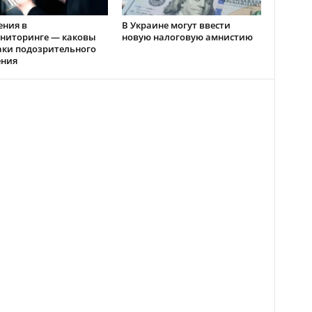
ения в
В Украине могут ввести
ниторинге — каковы
новую налоговую амнистию
аки подозрительного
ения