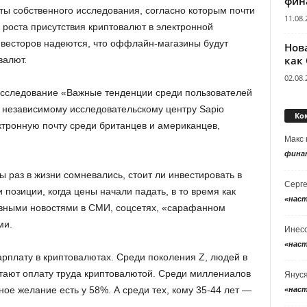
фин
ты собственного исследования, согласно которым почти
11.08.
 роста присутствия криптовалют в электронной
весторов надеются, что оффлайн-магазины будут
Нов
как
валют.
02.08.
 исследование «Важные тенденции среди пользователей
 независимому исследовательскому центру Sapio
Ко
ктронную почту среди британцев и американцев,
Макс
фина
ы раз в жизни сомневались, стоит ли инвестировать в
Серг
 позиции, когда цены начали падать, в то время как
«нас
вными новостями в СМИ, соцсетях, «сарафанном
ми.
Инес
«нас
рплату в криптовалютах. Среди поколения Z, людей в
итают оплату труда криптовалютой. Среди миллениалов
Янус
ное желание есть у 58%. А среди тех, кому 35-44 лет —
«нас