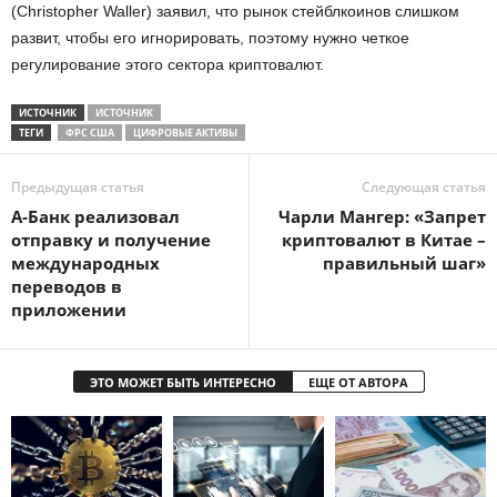
(Christopher Waller) заявил, что рынок стейблкоинов слишком
развит, чтобы его игнорировать, поэтому нужно четкое
регулирование этого сектора криптовалют.
ИСТОЧНИК
ИСТОЧНИК
ТЕГИ
ФРС США
ЦИФРОВЫЕ АКТИВЫ
Предыдущая статья
Следующая статья
А-Банк реализовал
Чарли Мангер: «Запрет
отправку и получение
криптовалют в Китае –
международных
правильный шаг»
переводов в
приложении
ЭТО МОЖЕТ БЫТЬ ИНТЕРЕСНО
ЕЩЕ ОТ АВТОРА