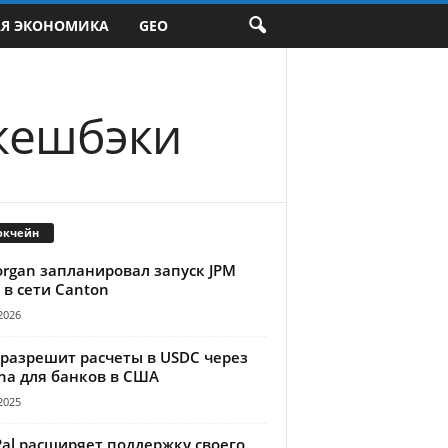
АЯ ЭКОНОМИКА
GEO
 кешбэки
окчейн
organ запланировал запуск JPM
 в сети Canton
2026
 разрешит расчеты в USDC через
na для банков в США
2025
Pal расширяет поддержку своего