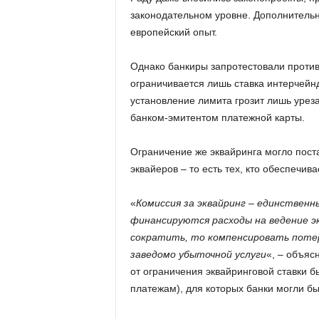
законодательном уровне. Дополнительн
европейский опыт.
Однако банкиры запротестовали против 
ограничивается лишь ставка интерчейнд
установление лимита грозит лишь урез
банком-эмитентом платежной карты.
Ограничение же эквайринга могло пост
эквайеров – то есть тех, кто обеспечи
«
Комиссия за эквайринг – единственн
финансируются расходы на ведение э
сократить, то компенсировать потер
заведомо убыточной услуги
«, – объяс
от ограничения эквайринговой ставки 
платежам), для которых банки могли бы