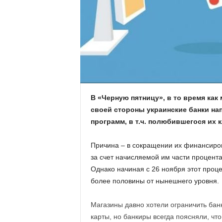
.
c
o
m
.
В «Черную пятницу», в то время как
своей стороны украинские банки на
u
программ, в т.ч. полюбившегося их 
a
Причина – в сокращении их финансиров
за счет начисляемой им части процента
Однако начиная с 26 ноября этот процен
более половины от нынешнего уровня.
Магазины давно хотели ограничить бан
карты, но банкиры всегда поясняли, чт