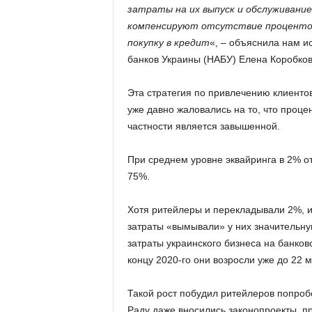
затраты на их выпуск и обслуживание
компенсируют отсутствие процентов 
покупку в кредит
«, – объяснила нам 
банков Украины (НАБУ) Елена Коробков
Эта стратегия по привлечению клиенто
уже давно жаловались на то, что проце
частности является завышенной.
При среднем уровне эквайринга в 2% от
75%.
Хотя ритейлеры и перекладывали 2%, и
затраты «вымывали» у них значительну
затраты украинского бизнеса на банковс
концу 2020-го они возросли уже до 22 м
Такой рост побудил ритейлеров попробо
Раду даже вносились законопроекты, п