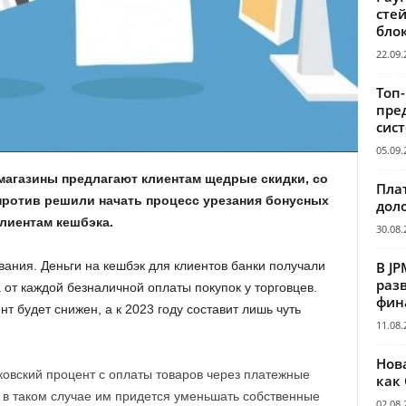
сте
бло
22.09.
Топ
пре
сис
05.09.
 магазины предлагают клиентам щедрые скидки, со
Пла
против решили начать процесс урезания бонусных
дол
клиентам кешбэка.
30.08.
В JP
ания. Деньги на кешбэк для клиентов банки получали
раз
 от каждой безналичной оплаты покупок у торговцев.
фин
т будет снижен, а к 2023 году составит лишь чуть
11.08.
Нов
ковский процент с оплаты товаров через платежные
как
о в таком случае им придется уменьшать собственные
02.08.