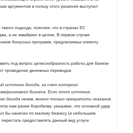
ым аргументом в пользу этого решения выступил
такого подхода, поясняя, что в странах ЕС
жа, а не эквайринг в целом. В первом случае
анием бонусных программ, предлагаемых клиенту
авить под вопрос целесообразность работы для банков-
вает проведение денежных переводов.
ый источник дохода, за счет которого
квайрингового бизнеса. Если этот источник
ю дохода нечем, можно только прекратить оказание
няла нам ранее Коробкова, указывая, что основной удар
был бы нанесен по малому бизнесу (и небольшим
 перестать предоставлять данный вид услуги.