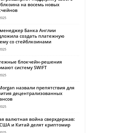
йблкоина на восемь новых
кчейнов
2025
-менеджер Банка Англии
дложила создать платежную
тему со стейблкоинами
2025
тежные блокчейн-решения
омают систему SWIFT
2025
Morgan назвали препятствия для
вития децентрализованных
ансов
2025
ая валютная война сверхдержав:
 США и Китай делят криптомир
2025