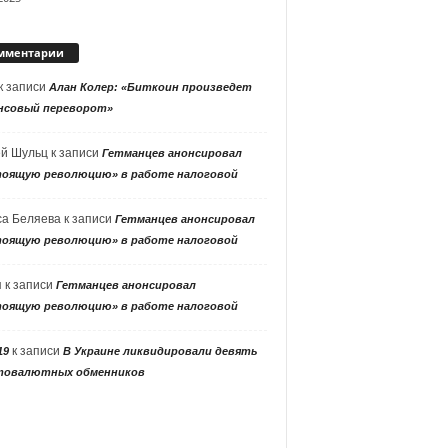
мментарии
к записи
Алан Колер: «Биткоин произведет
нсовый переворот»
ей Шульц
к записи
Гетманцев анонсировал
тоящую революцию» в работе налоговой
са Беляева
к записи
Гетманцев анонсировал
тоящую революцию» в работе налоговой
я
к записи
Гетманцев анонсировал
тоящую революцию» в работе налоговой
к записи
19
В Украине ликвидировали девять
товалютных обменников