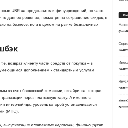
нные UBR.ua представители финучреждений, но часть
Ко
 что данное решение, несмотря на сокращение скидок, в
ко на бизнесе, но и в целом на рынке безналичных
Макс
фина
Серг
шбэк
«нас
Инес
т.е. возврат клиенту части средств от покупки – в
«нас
зумеющимся дополнением к стандартным услугам
Янус
«нас
ы за счет банковской комиссии, эквайринга, которая
 транзакции через платежную карту. А именно с
slawa
и интерчейндж, уровень которой устанавливается
крип
ми (МПС).
ки, выпускающие платежные карточки, финансируют