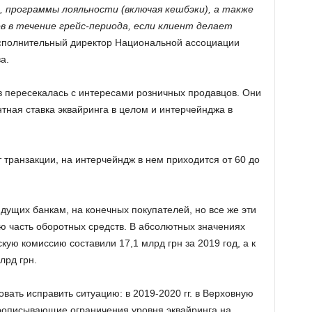
, программы лояльности (включая кешбэки), а также
в течение грейс-периода, если клиент делает
исполнительный директор Национальной ассоциации
а.
в пересекалась с интересами розничных продавцов. Они
нтная ставка эквайринга в целом и интерчейнджа в
 транзакции, на интерчейндж в нем приходится от 60 до
дущих банкам, на конечных покупателей, но все же эти
ю часть оборотных средств. В абсолютных значениях
кую комиссию составили 17,1 млрд грн за 2019 год, а к
лрд грн.
вать исправить ситуацию: в 2019-2020 гг. в Верховную
рописывающие ограничения уровня эквайринга на