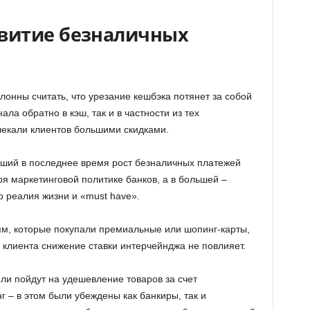
звитие безналичных
лонны считать, что урезание кешбэка потянет за собой
ала обратно в кэш, так и в частности из тех
лекали клиентов большими скидками.
дший в последнее время рост безналичных платежей
я маркетинговой политике банков, а в большей –
о реалия жизни и «must have».
ям, которые покупали премиальные или шопинг-карты,
 клиента снижение ставки интерчейнджа не повлияет.
ли пойдут на удешевление товаров за счет
 – в этом были убеждены как банкиры, так и