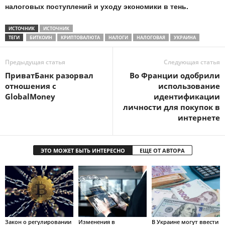
налоговых поступлений и уходу экономики в тень.
ИСТОЧНИК
ИСТОЧНИК
ТЕГИ
БИТКОИН
КРИПТОВАЛЮТА
НАЛОГИ
НАЛОГОВАЯ
УКРАИНА
Предыдущая статья
Следующая статья
ПриватБанк разорвал
Во Франции одобрили
отношения с
использование
GlobalMoney
идентификации
личности для покупок в
интернете
ЭТО МОЖЕТ БЫТЬ ИНТЕРЕСНО
ЕЩЕ ОТ АВТОРА
Закон о регулировании
Изменения в
В Украине могут ввести