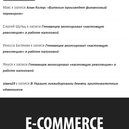
Макс
к записи
Алан Колер: «Биткоин произведет финансовый
переворот»
Сергей Шульц
к записи
Гетманцев анонсировал «настоящую
революцию» в работе налоговой
Инесса Беляева
к записи
Гетманцев анонсировал «настоящую
революцию» в работе налоговой
Януся
к записи
Гетманцев анонсировал «настоящую революцию» в
работе налоговой
к записи
slawa19
В Украине ликвидировали девять криптовалютных
обменников