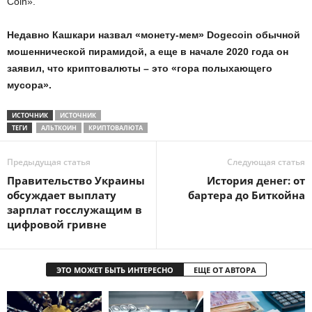
Coin».
Недавно Кашкари назвал «монету-мем» Dogecoin обычной
мошеннической пирамидой, а еще в начале 2020 года он
заявил, что криптовалюты – это «гора полыхающего
мусора».
ИСТОЧНИК
ИСТОЧНИК
ТЕГИ
АЛЬТКОИН
КРИПТОВАЛЮТА
Предыдущая статья
Следующая статья
Правительство Украины
История денег: от
обсуждает выплату
бартера до Биткойна
зарплат госслужащим в
цифровой гривне
ЭТО МОЖЕТ БЫТЬ ИНТЕРЕСНО
ЕЩЕ ОТ АВТОРА