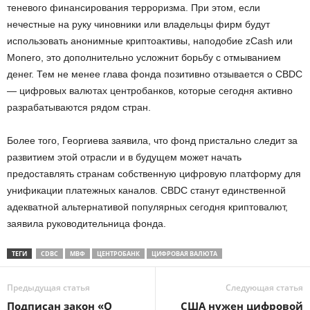
теневого финансирования терроризма. При этом, если
нечестные на руку чиновники или владельцы фирм будут
использовать анонимные криптоактивы, наподобие zCash или
Monero, это дополнительно усложнит борьбу с отмыванием
денег. Тем не менее глава фонда позитивно отзывается о CBDC
— цифровых валютах центробанков, которые сегодня активно
разрабатываются рядом стран.
Более того, Георгиева заявила, что фонд пристально следит за
развитием этой отрасли и в будущем может начать
предоставлять странам собственную цифровую платформу для
унификации платежных каналов. CBDC станут единственной
адекватной альтернативой популярных сегодня криптовалют,
заявила руководительница фонда.
ТЕГИ
CDBC
МВФ
ЦЕНТРОБАНК
ЦИФРОВАЯ ВАЛЮТА
Предыдущая статья
Следующая статья
Подписан закон «О
США нужен цифровой