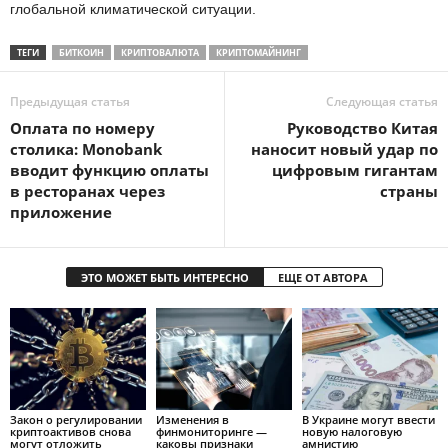
глобальной климатической ситуации.
ТЕГИ
БИТКОИН
КРИПТОВАЛЮТА
КРИПТОМАЙНИНГ
Предыдущая статья
Следующая статья
Оплата по номеру
Руководство Китая
столика: Monobank
наносит новый удар по
вводит функцию оплаты
цифровым гигантам
в ресторанах через
страны
приложение
ЭТО МОЖЕТ БЫТЬ ИНТЕРЕСНО
ЕЩЕ ОТ АВТОРА
Закон о регулировании
Изменения в
В Украине могут ввести
криптоактивов снова
финмониторинге —
новую налоговую
могут отложить
каковы признаки
амнистию