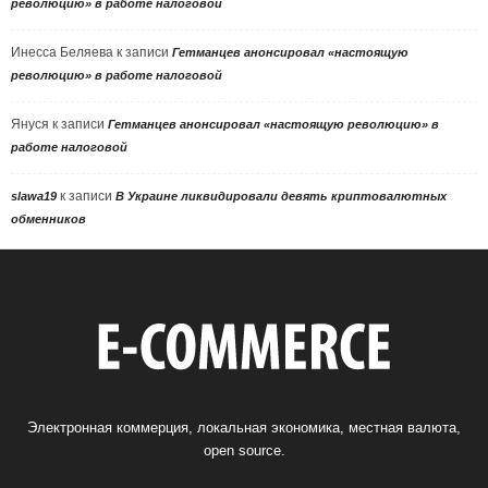
революцию» в работе налоговой
Инесса Беляева
к записи
Гетманцев анонсировал «настоящую
революцию» в работе налоговой
Януся
к записи
Гетманцев анонсировал «настоящую революцию» в
работе налоговой
к записи
slawa19
В Украине ликвидировали девять криптовалютных
обменников
Электронная коммерция, локальная экономика, местная валюта,
open source.