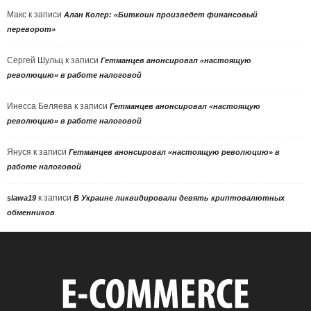
Макс
к записи
Алан Колер: «Биткоин произведет финансовый
переворот»
Сергей Шульц
к записи
Гетманцев анонсировал «настоящую
революцию» в работе налоговой
Инесса Беляева
к записи
Гетманцев анонсировал «настоящую
революцию» в работе налоговой
Януся
к записи
Гетманцев анонсировал «настоящую революцию» в
работе налоговой
к записи
slawa19
В Украине ликвидировали девять криптовалютных
обменников