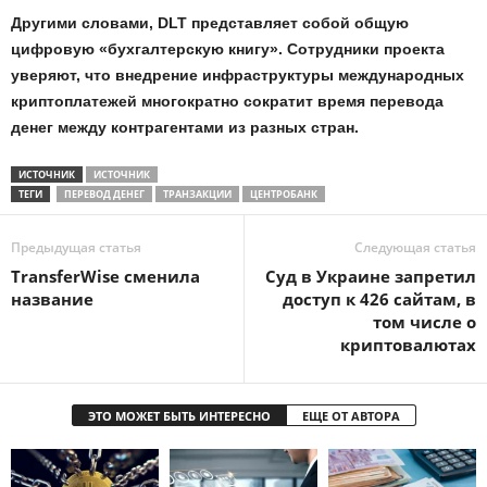
Другими словами, DLT представляет собой общую
цифровую «бухгалтерскую книгу». Сотрудники проекта
уверяют, что внедрение инфраструктуры международных
криптоплатежей многократно сократит время перевода
денег между контрагентами из разных стран.
ИСТОЧНИК
ИСТОЧНИК
ТЕГИ
ПЕРЕВОД ДЕНЕГ
ТРАНЗАКЦИИ
ЦЕНТРОБАНК
Предыдущая статья
Следующая статья
TransferWise сменила
Суд в Украине запретил
название
доступ к 426 сайтам, в
том числе о
криптовалютах
ЭТО МОЖЕТ БЫТЬ ИНТЕРЕСНО
ЕЩЕ ОТ АВТОРА