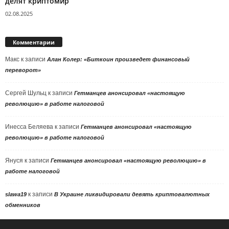
делят криптомир
02.08.2025
Комментарии
Макс
к записи
Алан Колер: «Биткоин произведет финансовый
переворот»
Сергей Шульц
к записи
Гетманцев анонсировал «настоящую
революцию» в работе налоговой
Инесса Беляева
к записи
Гетманцев анонсировал «настоящую
революцию» в работе налоговой
Януся
к записи
Гетманцев анонсировал «настоящую революцию» в
работе налоговой
к записи
slawa19
В Украине ликвидировали девять криптовалютных
обменников