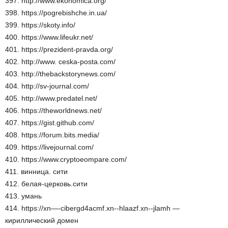
397. http://www.ekonomica.org/
398. https://pogrebishche.in.ua/
399. https://skoty.info/
400. https://www.lifeukr.net/
401. https://prezident-pravda.org/
402. http://www. ceska-posta.com/
403. http://thebackstorynews.com/
404. http://sv-journal.com/
405. http://www.predatel.net/
406. https://theworldnews.net/
407. https://gist.github.com/
408. https://forum.bits.media/
409. https://livejournal.com/
410. https://www.cryptoeompare.com/
411. винница. сити
412. белая-церковь.сити
413. умань
414. https://xn—-cibergd4acmf.xn--hlaazf.xn--jlamh —
кириллический домен