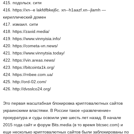
415. подольск. сити
416. https://xn--e lakfdfbkej6c. xn--h1aazf.xn--jlamh —
кириллический домен
417. измаил. сити
418. https://zaxid.media/
419. https://www.vinnyisia.info/
420. https://cometa-vn.news/
421. https://www.vinnytsia.today/
422. https://vin.areas.news/
423. https://bitcointa1k.org/
424. https://rnbee.com.ua/
425. http://ord-02.com/
426. http://dvsslco24.org/
Это первая масштабная блокировка криптовалютных сайтов
украинскими властями. В России такое «развлечение»
прокуратура и суды освоили уже шесть лет назад. В начале
2015 года сайт и форум Bits.media (в то время btcsec.com) и
еще несколько криптовалютных сайтов были заблокированы по