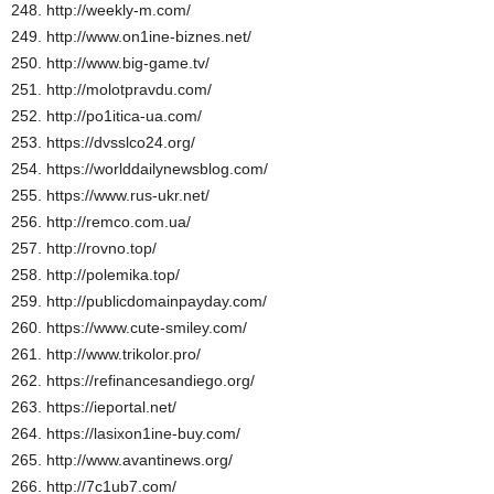
248. http://weekly-m.com/
249. http://www.on1ine-biznes.net/
250. http://www.big-game.tv/
251. http://molotpravdu.com/
252. http://po1itica-ua.com/
253. https://dvsslco24.org/
254. https://worlddailynewsblog.com/
255. https://www.rus-ukr.net/
256. http://remco.com.ua/
257. http://rovno.top/
258. http://polemika.top/
259. http://publicdomainpayday.com/
260. https://www.cute-smiley.com/
261. http://www.trikolor.pro/
262. https://refinancesandiego.org/
263. https://ieportal.net/
264. https://lasixon1ine-buy.com/
265. http://www.avantinews.org/
266. http://7c1ub7.com/