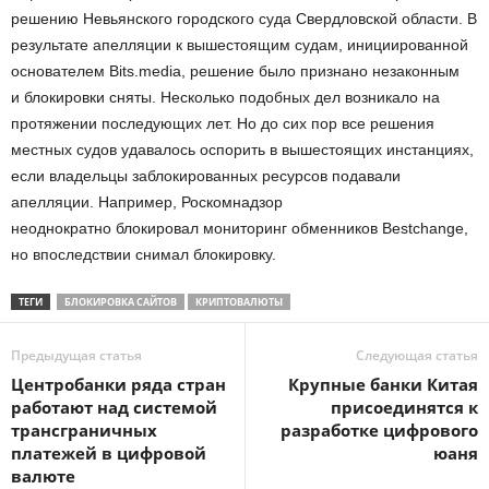
решению Невьянского городского суда Свердловской области. В
результате апелляции к вышестоящим судам, инициированной
основателем Bits.media, решение было признано незаконным
и блокировки сняты. Несколько подобных дел возникало на
протяжении последующих лет. Но до сих пор все решения
местных судов удавалось оспорить в вышестоящих инстанциях,
если владельцы заблокированных ресурсов подавали
апелляции. Например, Роскомнадзор
неоднократно блокировал мониторинг обменников Bestchange,
но впоследствии снимал блокировку.
ТЕГИ
БЛОКИРОВКА САЙТОВ
КРИПТОВАЛЮТЫ
Предыдущая статья
Следующая статья
Центробанки ряда стран
Крупные банки Китая
работают над системой
присоединятся к
трансграничных
разработке цифрового
платежей в цифровой
юаня
валюте