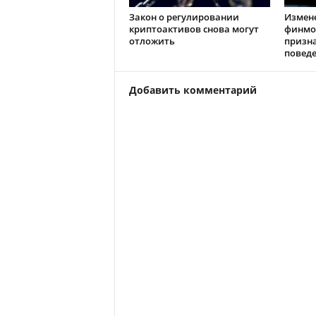
Закон о регулировании
Измен
криптоактивов снова могут
финмо
отложить
призн
повед
Добавить комментарий