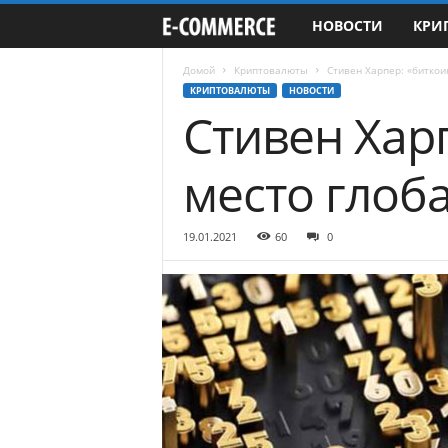
НОВОСТИ
КРИ
e
-
Домой
Криптовалюты
Стивен Харпер: «биткои
КРИПТОВАЛЮТЫ
НОВОСТИ
Стивен Хар
C
o
место глоб
m
19.01.2021
60
0
m
e
r
c
e