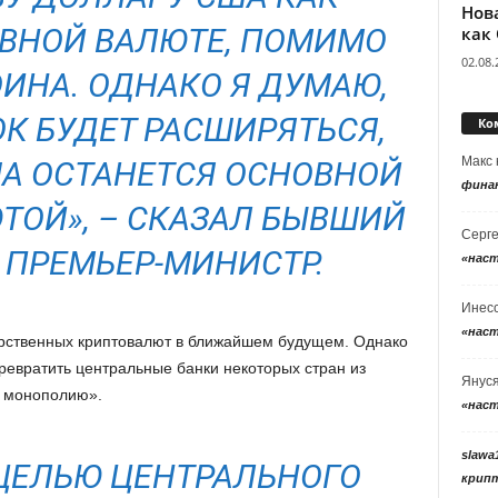
Нов
ВНОЙ ВАЛЮТЕ, ПОМИМО
как
02.08.
ОИНА. ОДНАКО Я ДУМАЮ,
ОК БУДЕТ РАСШИРЯТЬСЯ,
Ко
Макс
ША ОСТАНЕТСЯ ОСНОВНОЙ
фина
ТОЙ», – СКАЗАЛ БЫВШИЙ
Серг
ПРЕМЬЕР-МИНИСТР.
«нас
Инес
«нас
арственных криптовалют в ближайшем будущем. Однако
превратить центральные банки некоторых стран из
Янус
ю монополию».
«нас
slawa
 ЦЕЛЬЮ ЦЕНТРАЛЬНОГО
крип