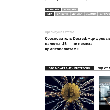
ИСТОЧНИК
ИСТОЧНИК
ТЕГИ
БИТКОИН
ДОЛЛАР
ЗОЛОТО
ЦИФРОВ
Предыдущая статья
Сооснователь Decred: «цифровы
валюты ЦБ — не помеха
криптовалютам»
ЭТО МОЖЕТ БЫТЬ ИНТЕРЕСНО
ЕЩЕ ОТ 