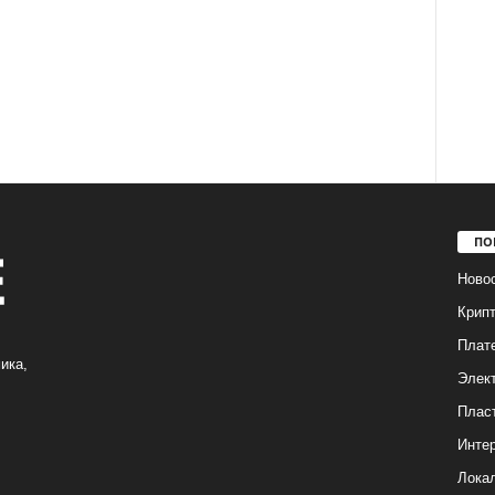
ПО
Ново
Крип
Плат
ика,
Элек
Плас
Интер
Лока