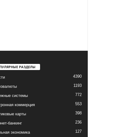
ПУЛЯРНЫЕ РАЗДЕЛЫ
4390
сти
1193
товалюты
772
ежные системы
553
тронная коммерция
398
тиковые карты
236
нет-банкинг
127
льная экономика