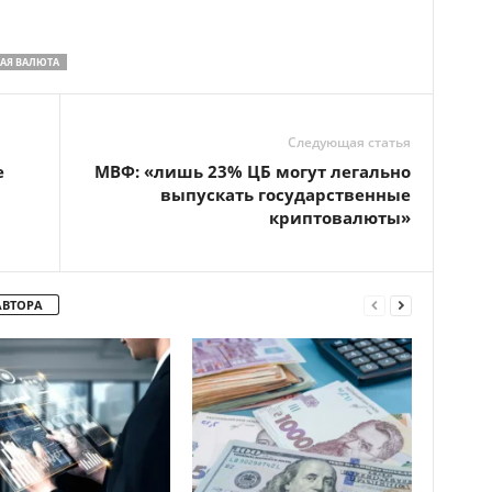
АЯ ВАЛЮТА
Следующая статья
е
МВФ: «лишь 23% ЦБ могут легально
выпускать государственные
криптовалюты»
АВТОРА