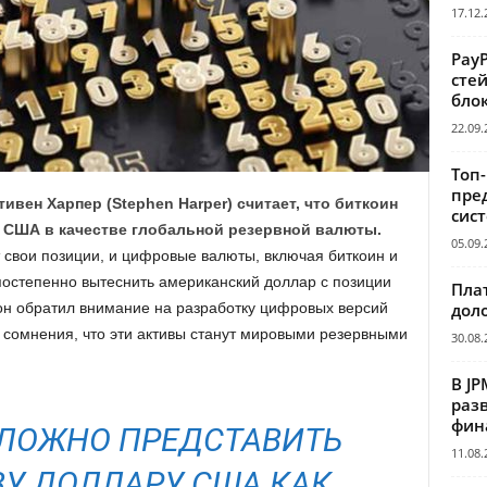
17.12.
Pay
сте
бло
22.09.
Топ
пре
ен Харпер (Stephen Harper) считает, что биткоин
сис
 США в качестве глобальной резервной валюты.
05.09.
 свои позиции, и цифровые валюты, включая биткоин и
постепенно вытеснить американский доллар с позиции
Пла
дол
он обратил внимание на разработку цифровых версий
л сомнения, что эти активы станут мировыми резервными
30.08.
В JP
раз
фин
ЛОЖНО ПРЕДСТАВИТЬ
11.08.
ВУ ДОЛЛАРУ США КАК