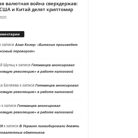
ая валютная война сверхдержав:
 США и Китай делят криптомир
2025
мментарии
к записи
Алан Колер: «Биткоин произведет
нсовый переворот»
ей Шульц
к записи
Гетманцев анонсировал
тоящую революцию» в работе налоговой
са Беляева
к записи
Гетманцев анонсировал
тоящую революцию» в работе налоговой
я
к записи
Гетманцев анонсировал
тоящую революцию» в работе налоговой
к записи
19
В Украине ликвидировали девять
товалютных обменников