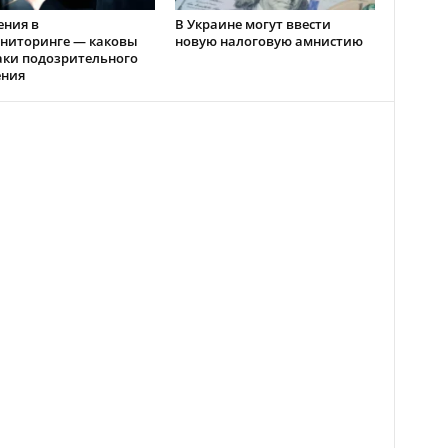
ения в
В Украине могут ввести
ниторинге — каковы
новую налоговую амнистию
аки подозрительного
ения