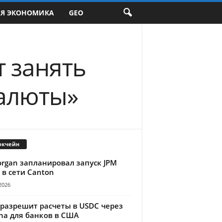
АЯ ЭКОНОМИКА
GEO
т занять
валюты»
окчейн
organ запланировал запуск JPM
 в сети Canton
2026
 разрешит расчеты в USDC через
na для банков в США