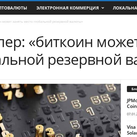
ПТОВАЛЮТЫ
ЭЛЕКТРОННАЯ КОММЕРЦИЯ
ЛОКАЛЬН
н может занять место глобальной резервной валюты»
пер: «биткоин може
альной резервной 
Бл
JPM
Coin
07.01.
Visa
Sola