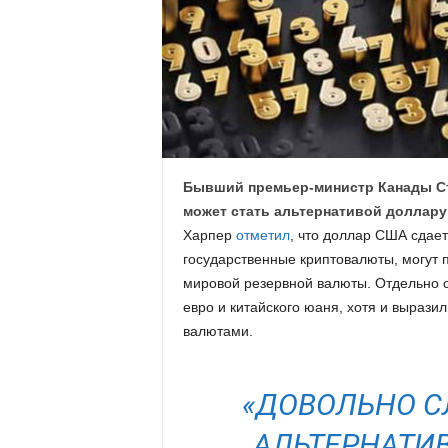
.
c
o
m
Бывший премьер-министр Канады Стив
.
может стать альтернативой доллару
Харпер
отметил
, что доллар США сдает
u
государственные криптовалюты, могут 
a
мировой резервной валюты. Отдельно 
евро и китайского юаня, хотя и вырази
валютами.
«ДОВОЛЬНО С
АЛЬТЕРНАТИ