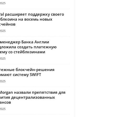
2025
Pal расширяет поддержку своего
йблкоина на восемь новых
кчейнов
2025
-менеджер Банка Англии
дложила создать платежную
тему со стейблкоинами
2025
тежные блокчейн-решения
омают систему SWIFT
2025
Morgan назвали препятствия для
вития децентрализованных
ансов
2025