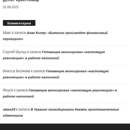
02.08.2025
Комментарии
Макс
к записи
Алан Колер: «Биткоин произведет финансовый
переворот»
Сергей Шульц
к записи
Гетманцев анонсировал «настоящую
революцию» в работе налоговой
Инесса Беляева
к записи
Гетманцев анонсировал «настоящую
революцию» в работе налоговой
Януся
к записи
Гетманцев анонсировал «настоящую революцию» в
работе налоговой
к записи
slawa19
В Украине ликвидировали девять криптовалютных
обменников