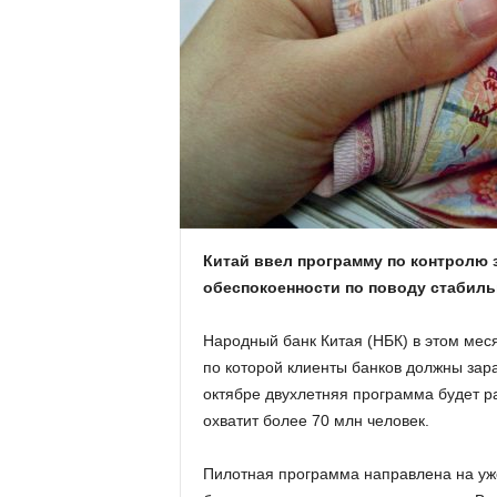
.
c
o
m
.
Китай ввел программу по контролю 
u
обеспокоенности по поводу стабил
a
Народный банк Китая (НБК) в этом мес
по которой клиенты банков должны зар
октябре двухлетняя программа будет р
охватит более 70 млн человек.
Пилотная программа направлена ​​на у