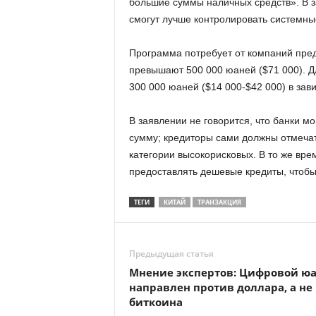
большие суммы наличных средств». В з
смогут лучше контролировать системны
Программа потребует от компаний пре
превышают 500 000 юаней ($71 000). Дл
300 000 юаней ($14 000-$42 000) в зав
В заявлении не говорится, что банки м
сумму; кредиторы сами должны отмечать
категории высокорисковых. В то же вре
предоставлять дешевые кредиты, чтобы
ТЕГИ
КИТАЙ
ТРАНЗАКЦИЯ
Предыдущая статья
Мнение экспертов: Цифровой ю
направлен против доллара, а не
биткоина