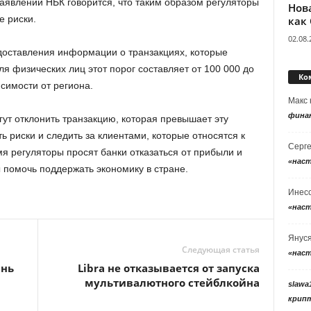
аявлении НБК говорится, что таким образом регуляторы
Нов
е риски.
как
02.08.
доставления информации о транзакциях, которые
я физических лиц этот порог составляет от 100 000 до
Ко
исимости от региона.
Макс
фина
огут отклонить транзакцию, которая превышает эту
 риски и следить за клиентами, которые относятся к
Серг
мя регуляторы просят банки отказаться от прибыли и
«нас
 помочь поддержать экономику в стране.
Инес
«нас
Янус
Следующая статья
«нас
ань
Libra не отказывается от запуска
мультивалютного стейблкойна
slawa
крип