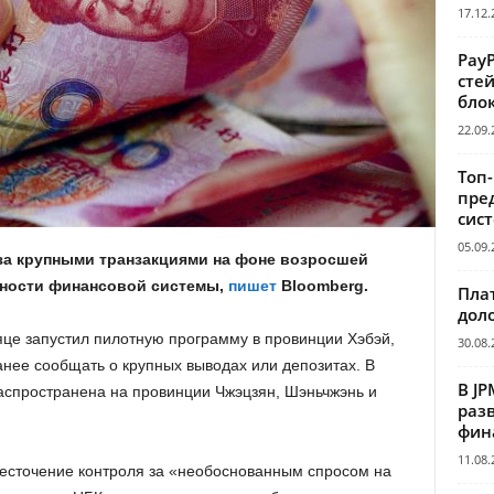
17.12.
Pay
сте
бло
22.09.
Топ
пре
сис
05.09.
за крупными транзакциями на фоне возросшей
ьности финансовой системы,
пишет
Bloomberg.
Пла
дол
яце запустил пилотную программу в провинции Хэбэй,
30.08.
анее сообщать о крупных выводах или депозитах. В
В JP
аспространена на провинции Чжэцзян, Шэньчжэнь и
раз
фин
11.08.
жесточение контроля за «необоснованным спросом на