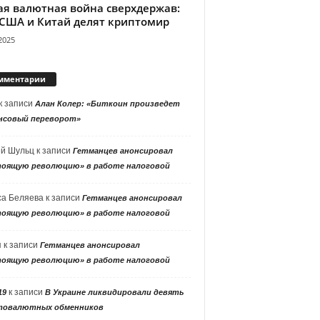
ая валютная война сверхдержав:
 США и Китай делят криптомир
2025
мментарии
к записи
Алан Колер: «Биткоин произведет
нсовый переворот»
ей Шульц
к записи
Гетманцев анонсировал
тоящую революцию» в работе налоговой
са Беляева
к записи
Гетманцев анонсировал
тоящую революцию» в работе налоговой
я
к записи
Гетманцев анонсировал
тоящую революцию» в работе налоговой
к записи
19
В Украине ликвидировали девять
товалютных обменников