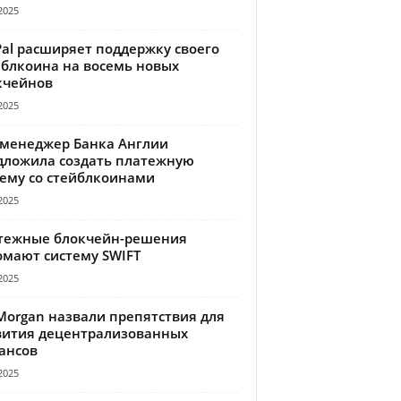
2025
Pal расширяет поддержку своего
йблкоина на восемь новых
кчейнов
2025
-менеджер Банка Англии
дложила создать платежную
тему со стейблкоинами
2025
тежные блокчейн-решения
омают систему SWIFT
2025
Morgan назвали препятствия для
вития децентрализованных
ансов
2025