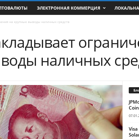
ПТОВАЛЮТЫ
ЭЛЕКТРОННАЯ КОММЕРЦИЯ
ЛОКАЛЬН
чения на крупные выводы наличных средств
акладывает огранич
воды наличных сре
Бл
JPM
Coin
07.01.
Visa
Sola