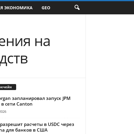
АЯ ЭКОНОМИКА
GEO
ения на
дств
окчейн
organ запланировал запуск JPM
 в сети Canton
2026
 разрешит расчеты в USDC через
na для банков в США