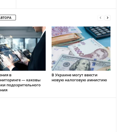
АВТОРА
ения в
В Украине могут ввести
ниторинге — каковы
новую налоговую амнистию
аки подозрительного
ения