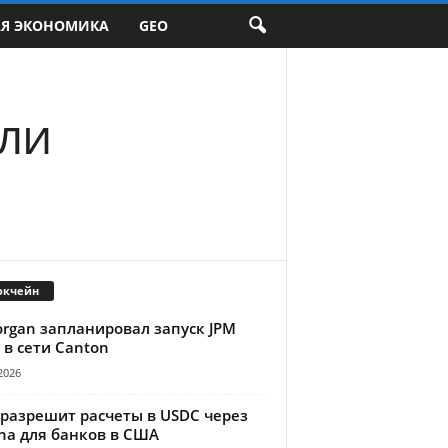
АЯ ЭКОНОМИКА
GEO
или
окчейн
organ запланировал запуск JPM
 в сети Canton
2026
 разрешит расчеты в USDC через
na для банков в США