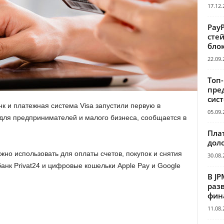
17.12.
Pay
сте
бло
22.09.
Топ
пре
сис
к и платежная система Visa запустили первую в
05.09.
для предпринимателей и малого бизнеса, сообщается в
Пла
дол
жно использовать для оплаты счетов, покупок и снятия
30.08.
анк Privat24 и цифровые кошельки Apple Pay и Google
В JP
раз
фин
11.08.