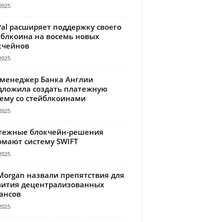
2025
Pal расширяет поддержку своего
йблкоина на восемь новых
кчейнов
2025
-менеджер Банка Англии
дложила создать платежную
тему со стейблкоинами
2025
тежные блокчейн-решения
омают систему SWIFT
2025
Morgan назвали препятствия для
вития децентрализованных
ансов
2025