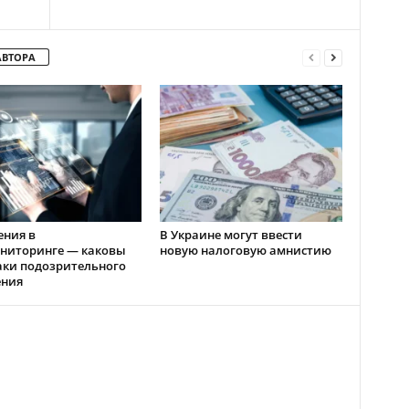
АВТОРА
ения в
В Украине могут ввести
ниторинге — каковы
новую налоговую амнистию
аки подозрительного
ения