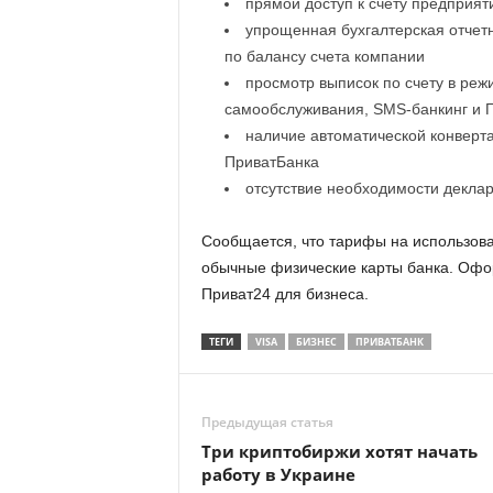
прямой доступ к счету предприят
упрощенная бухгалтерская отчетн
по балансу счета компании
просмотр выписок по счету в реж
самообслуживания, SMS-банкинг и 
наличие автоматической конверта
ПриватБанка
отсутствие необходимости деклар
Сообщается, что тарифы на использова
обычные физические карты банка. Офо
Приват24 для бизнеса.
ТЕГИ
VISA
БИЗНЕС
ПРИВАТБАНК
Предыдущая статья
Три криптобиржи хотят начать
работу в Украине