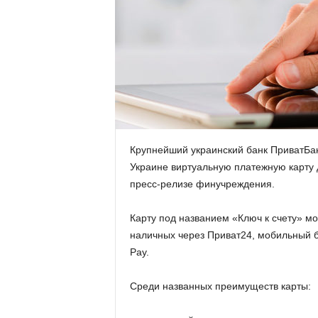
.
c
o
m
.
Крупнейший украинский банк ПриватБан
Украине виртуальную платежную карту 
u
пресс-релизе финучреждения.
a
Карту под названием «Ключ к счету» мо
наличных через Приват24, мобильный б
Pay.
Среди названных преимуществ карты: