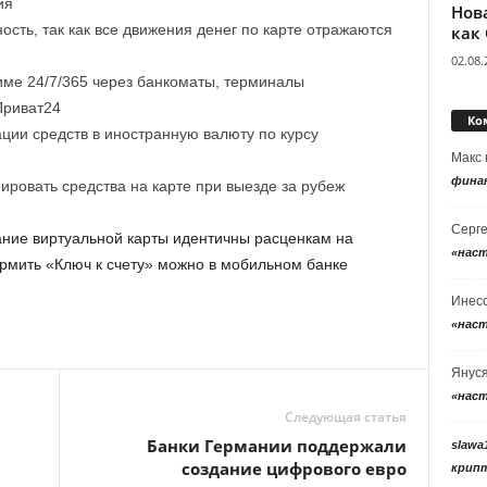
ия
Нов
ость, так как все движения денег по карте отражаются
как
02.08.
име 24/7/365 через банкоматы, терминалы
Приват24
Ко
ции средств в иностранную валюту по курсу
Макс
фина
ировать средства на карте при выезде за рубеж
Серг
ние виртуальной карты идентичны расценкам на
«нас
рмить «Ключ к счету» можно в мобильном банке
Инес
«нас
Янус
«нас
Следующая статья
Банки Германии поддержали
slawa
создание цифрового евро
крип