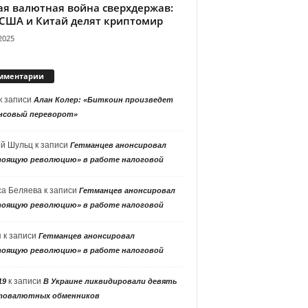
ая валютная война сверхдержав:
 США и Китай делят криптомир
2025
мментарии
к записи
Алан Колер: «Биткоин произведет
нсовый переворот»
ей Шульц
к записи
Гетманцев анонсировал
тоящую революцию» в работе налоговой
са Беляева
к записи
Гетманцев анонсировал
тоящую революцию» в работе налоговой
я
к записи
Гетманцев анонсировал
тоящую революцию» в работе налоговой
к записи
19
В Украине ликвидировали девять
товалютных обменников