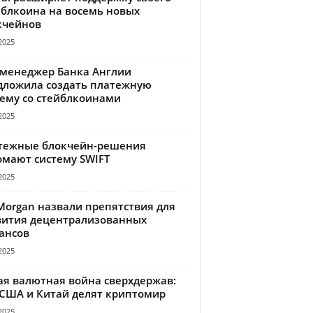
йблкоина на восемь новых
кчейнов
2025
-менеджер Банка Англии
дложила создать платежную
тему со стейблкоинами
2025
тежные блокчейн-решения
омают систему SWIFT
2025
Morgan назвали препятствия для
вития децентрализованных
ансов
2025
ая валютная война сверхдержав:
 США и Китай делят криптомир
2025