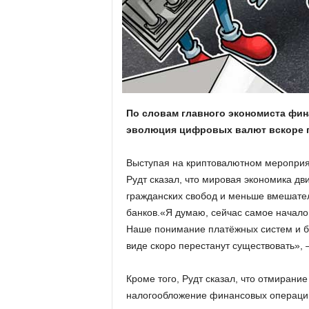
.
c
o
m
По словам главного экономиста фина
эволюция цифровых валют вскоре п
.
Выступая на криптовалютном мероприят
u
Рудт сказал, что мировая экономика дв
a
гражданских свобод и меньше вмешател
банков.«Я думаю, сейчас самое начало
Наше понимание платёжных систем и б
виде скоро перестанут существовать», 
Кроме того, Рудт сказал, что отмирани
налогообложение финансовых операци