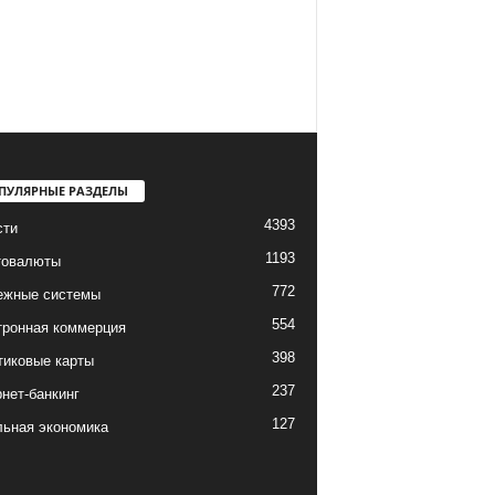
ПУЛЯРНЫЕ РАЗДЕЛЫ
4393
сти
1193
товалюты
772
ежные системы
554
тронная коммерция
398
тиковые карты
237
нет-банкинг
127
льная экономика