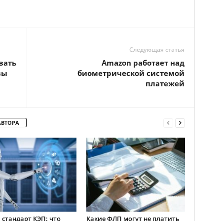
Следующая статья
вать
Amazon работает над
вы
биометрической системой
платежей
АВТОРА
стандарт КЭП: что
Какие ФЛП могут не платить