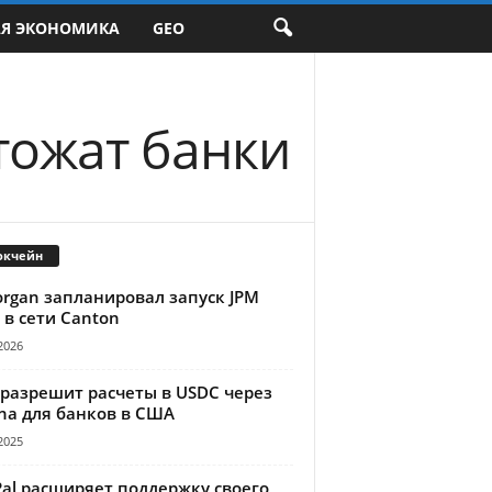
АЯ ЭКОНОМИКА
GEO
тожат банки
окчейн
organ запланировал запуск JPM
 в сети Canton
2026
 разрешит расчеты в USDC через
na для банков в США
2025
Pal расширяет поддержку своего