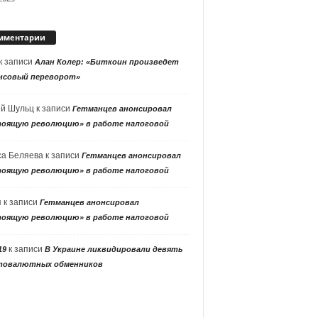
мментарии
к записи
Алан Колер: «Биткоин произведет
нсовый переворот»
ей Шульц
к записи
Гетманцев анонсировал
тоящую революцию» в работе налоговой
са Беляева
к записи
Гетманцев анонсировал
тоящую революцию» в работе налоговой
я
к записи
Гетманцев анонсировал
тоящую революцию» в работе налоговой
к записи
19
В Украине ликвидировали девять
товалютных обменников