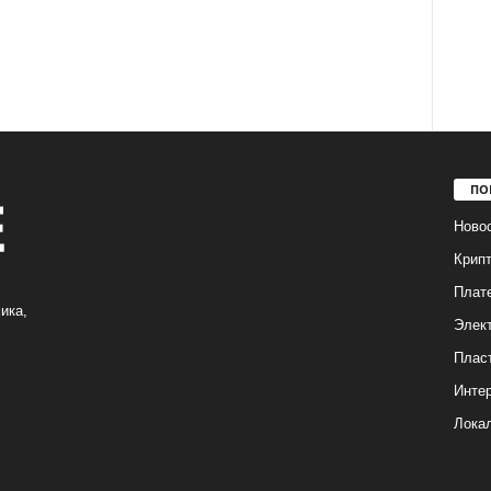
ПО
Ново
Крип
Плат
ика,
Элек
Плас
Интер
Лока