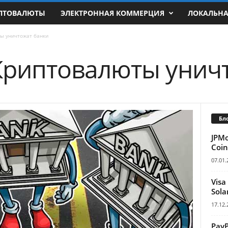
ПТОВАЛЮТЫ
ЭЛЕКТРОННАЯ КОММЕРЦИЯ
ЛОКАЛЬН
ты уничтожат банки
 Криптовалюты унич
Бл
JPM
Coin
07.01.
Visa
Sola
17.12.
Pay