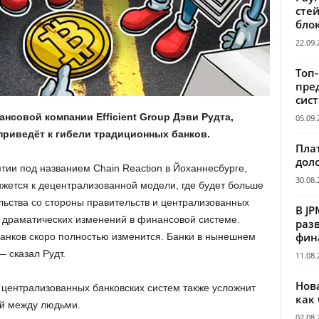
сте
бло
22.09.
Топ
пре
сис
нсовой компании Efficient Group Дэви Рудта,
05.09.
риведёт к гибели традиционных банков.
Пла
дол
ии под названием Chain Reaction в Йоханнесбурге,
30.08.
ижется к децентрализованной модели, где будет больше
ьства со стороны правительств и централизованных
В JP
 драматических изменений в финансовой системе.
раз
фин
анков скоро полностью изменится. Банки в нынешнем
— сказал Рудт.
11.08.
Нов
е централизованных банковских систем также усложнит
как
й между людьми.
02.08.