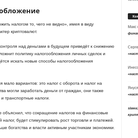
ообложение
Ко
жить налогом то, чего не видно», имея в виду
Макс
ктер криптовалют.
фина
 контроля над деньгами в будущем приведёт к снижению
Серг
сложнит политику налогообложения личных сделок и
«нас
ётся искать новые способы налогообложения
Инес
«нас
я мало вариантов: это налог с оборота и налог на
Янус
тва могли заработать деньги от граждан, они также
«нас
 и транспортные налоги.
slawa
же объяснил, что сокращение налогов на финансовые
крип
 налог, будет стимулировать рост торговли и платежей.
льше богатства и власти активным участникам экономики.