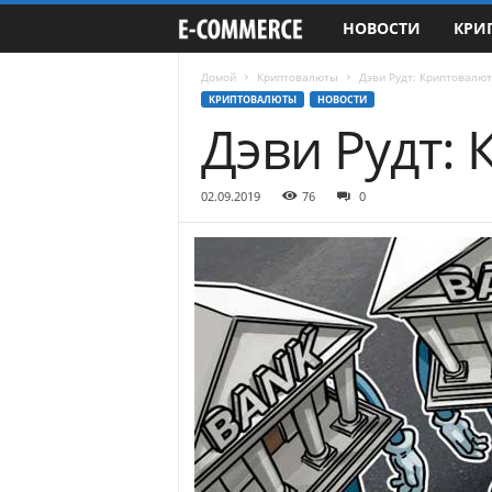
НОВОСТИ
КРИ
e
-
Домой
Криптовалюты
Дэви Рудт: Криптовалю
КРИПТОВАЛЮТЫ
НОВОСТИ
Дэви Рудт:
C
o
02.09.2019
76
0
m
m
e
r
c
e