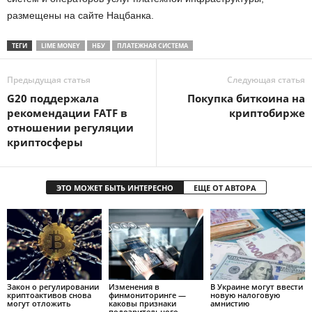
размещены на сайте Нацбанка.
ТЕГИ
LIME MONEY
НБУ
ПЛАТЕЖНАЯ СИСТЕМА
Предыдущая статья
Следующая статья
G20 поддержала
Покупка биткоина на
рекомендации FATF в
криптобирже
отношении регуляции
криптосферы
ЭТО МОЖЕТ БЫТЬ ИНТЕРЕСНО
ЕЩЕ ОТ АВТОРА
Закон о регулировании
Изменения в
В Украине могут ввести
криптоактивов снова
финмониторинге —
новую налоговую
могут отложить
каковы признаки
амнистию
подозрительного