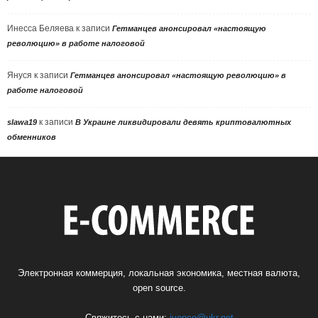
Инесса Беляева
к записи
Гетманцев анонсировал «настоящую
революцию» в работе налоговой
Януся
к записи
Гетманцев анонсировал «настоящую революцию» в
работе налоговой
к записи
slawa19
В Украине ликвидировали девять криптовалютных
обменников
Электронная коммерция, локальная экономика, местная валюта,
open source.
Свяжитесь с нами:
ivenco@ukr.net