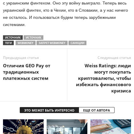
с украинским финтехом. Оно эту войну выиграло. Теперь весь
украинский финтех, кто в Чехии, кто в Словакии, а у нас ничего
не осталось. И пользоваться будем теперь зарубежными
системами.
ИСТОЧНИК
ИСТОЧНИК
ТЕГИ
WEBMONEY
ЗАПРЕТ WEBMONEY
САНКЦИИ
Предыдущая статья
Следующая статья
Отличия GEO Pay от
Weiss Ratings: люди
традиционных
могут покупать
платежных систем
криптовалюты, чтобы
избежать финансового
кризиса
ЭТО МОЖЕТ БЫТЬ ИНТЕРЕСНО
ЕЩЕ ОТ АВТОРА