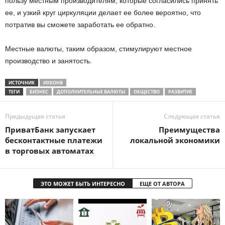
пользу местным производителям, которые согласились принять
ее, и узкий круг циркуляции делает ее более вероятно, что
потратив вы сможете заработать ее обратно.
Местные валюты, таким образом, стимулируют местное
производство и занятость.
ИСТОЧНИК
ИХКОНВ
ТЕГИ
БИЗНЕС
ДОПОЛНИТЕЛЬНЫЕ ВАЛЮТЫ
ОБЩЕСТВО
РАЗВИТИЕ
Предыдущая статья
Следующая статья
ПриватБанк запускает
Преимущества
бесконтактные платежи
локальной экономики
в торговых автоматах
ЭТО МОЖЕТ БЫТЬ ИНТЕРЕСНО
ЕЩЕ ОТ АВТОРА