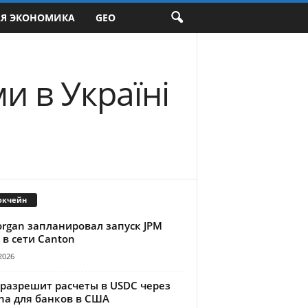
АЯ ЭКОНОМИКА
GEO
и в Україні
окчейн
organ запланировал запуск JPM
 в сети Canton
2026
 разрешит расчеты в USDC через
na для банков в США