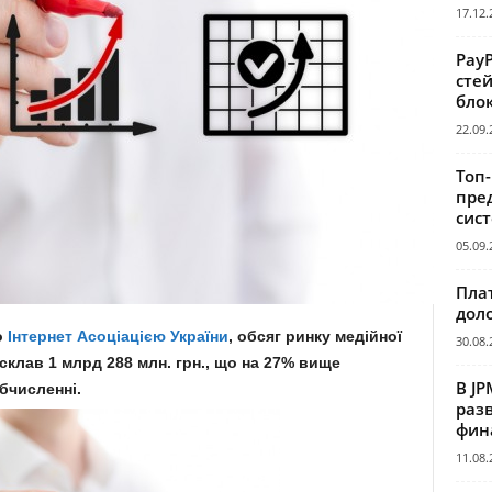
17.12.
Pay
сте
бло
22.09.
Топ
пре
сис
05.09.
Пла
дол
о
Інтернет Асоціацією України
, обсяг ринку медійної
30.08.
 склав 1 млрд 288 млн. грн., що на 27% вище
В JP
бчисленні.
раз
фин
11.08.