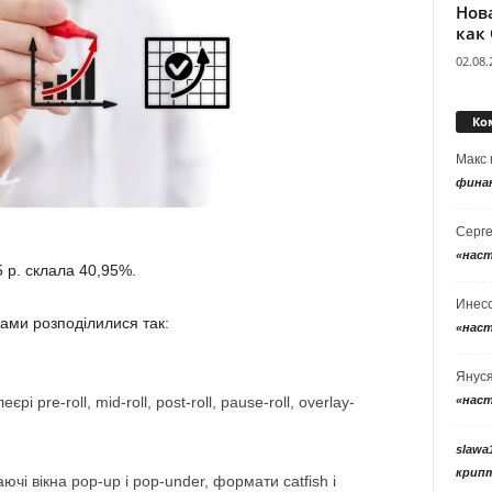
Нов
как
02.08.
Ко
Макс
фина
Серг
«нас
 р. склала 40,95%.
Инес
лами розподілилися так:
«нас
Янус
«нас
і pre-roll, mid-roll, post-roll, pause-roll, overlay-
slawa
крип
ючі вікна pop-up і pop-under, формати catfish і