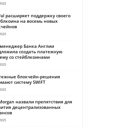
2025
Pal расширяет поддержку своего
йблкоина на восемь новых
кчейнов
2025
-менеджер Банка Англии
дложила создать платежную
тему со стейблкоинами
2025
тежные блокчейн-решения
омают систему SWIFT
2025
Morgan назвали препятствия для
вития децентрализованных
ансов
2025