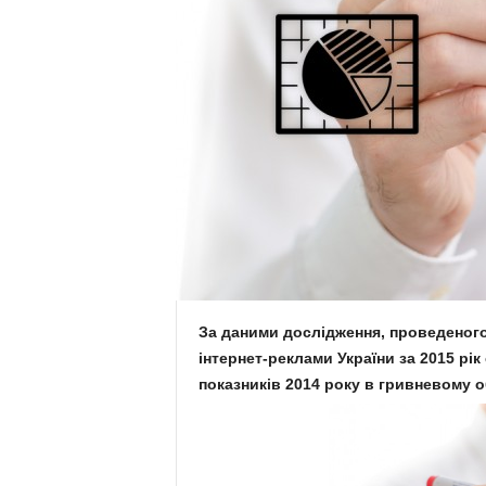
.
c
o
m
.
u
a
За даними дослідження, проведеног
інтернет-реклами України за 2015 рік
показників 2014 року в гривневому о