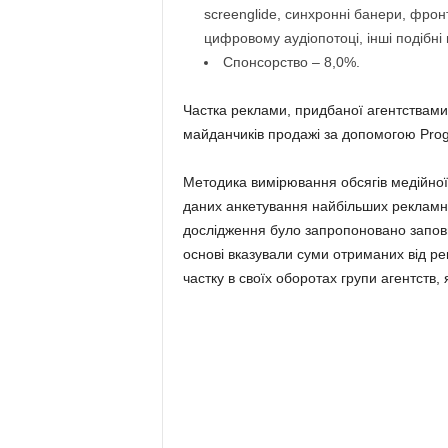
screenglide, синхронні банери, фро
цифровому аудіопотоці, інші подібні 
Спонсорство – 8,0%.
Частка реклами, придбаної агентствами
майданчиків продажі за допомогою Prog
Методика вимірювання обсягів медійно
даних анкетування найбільших рекламних
дослідження було запропоновано заповни
основі вказували суми отриманих від ре
частку в своїх оборотах групи агентств, 