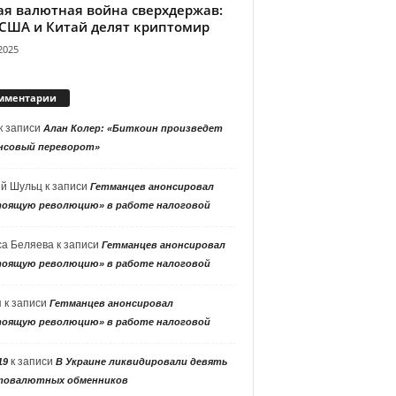
ая валютная война сверхдержав:
 США и Китай делят криптомир
2025
мментарии
к записи
Алан Колер: «Биткоин произведет
нсовый переворот»
ей Шульц
к записи
Гетманцев анонсировал
тоящую революцию» в работе налоговой
са Беляева
к записи
Гетманцев анонсировал
тоящую революцию» в работе налоговой
я
к записи
Гетманцев анонсировал
тоящую революцию» в работе налоговой
к записи
19
В Украине ликвидировали девять
товалютных обменников