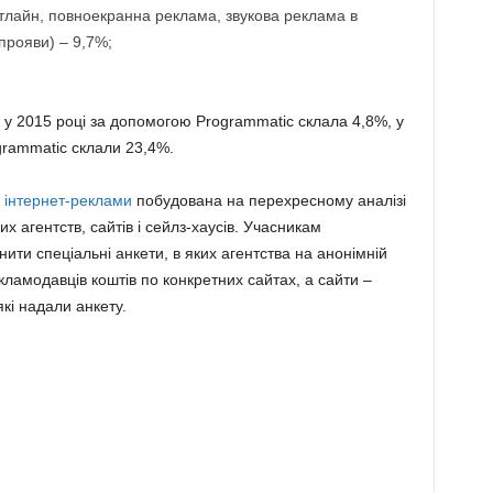
нтлайн, повноекранна реклама, звукова реклама в
прояви) – 9,7%;
 у 2015 році за допомогою Programmatic склала 4,8%, у
rammatic склали 23,4%.
ї
інтернет-реклами
побудована на перехресному аналізі
 агентств, сайтів і сейлз-хаусів. Учасникам
ти спеціальні анкети, в яких агентства на анонімній
кламодавців коштів по конкретних сайтах, а сайти –
які надали анкету.