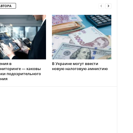
АВТОРА
ения в
В Украине могут ввести
ниторинге — каковы
новую налоговую амнистию
аки подозрительного
ения