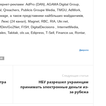
нтернет-реклами: AdPro (DAN), AGAMA Digital Group,
tal, Qreachers, Publicis Groupe Media, TMGU, AdWork,
wage, а також представники найбільших майданчиків,
, Люкс (24 канал), Magnet, RBC, RIA, Ukr.net,
im/Go2Net, FISH, DigitalDecisions , InternetMedia,
les, Takitak, olx.ua, Edipress, T-Sell, Finance.ua, Rontar,
Джерело
ИЯ
Следующая статья
тра
НБУ разрешил украинцам
принимать электронные деньги из-
за рубежа