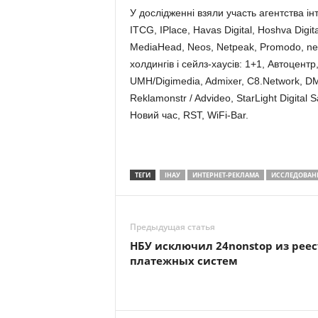
У дослідженні взяли участь агентства і
ITCG, IPlace, Havas Digital, Hoshva Digi
MediaHead, Neos, Netpeak, Promodo, ne
холдингів і сейлз-хаусів: 1+1, Автоцентр
UMH/Digimedia, Admixer, C8.Network, DMD
Reklamonstr / Advideo, StarLight Digital Sa
Новий час, RST, WiFi-Bar.
ТЕГИ
ІНАУ
ИНТЕРНЕТ-РЕКЛАМА
ИССЛЕДОВАН
Предыдущая статья
НБУ исключил 24nonstop из реес
платежных систем