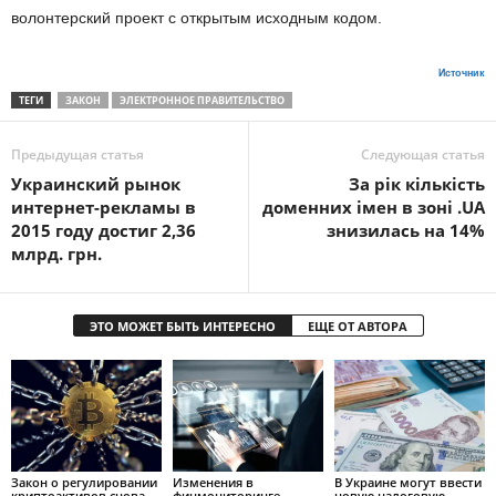
волонтерский проект с открытым исходным кодом.
Источник
ТЕГИ
ЗАКОН
ЭЛЕКТРОННОЕ ПРАВИТЕЛЬСТВО
Предыдущая статья
Следующая статья
Украинский рынок
За рік кількість
интернет-рекламы в
доменних імен в зоні .UA
2015 году достиг 2,36
знизилась на 14%
млрд. грн.
ЭТО МОЖЕТ БЫТЬ ИНТЕРЕСНО
ЕЩЕ ОТ АВТОРА
Закон о регулировании
Изменения в
В Украине могут ввести
криптоактивов снова
финмониторинге —
новую налоговую