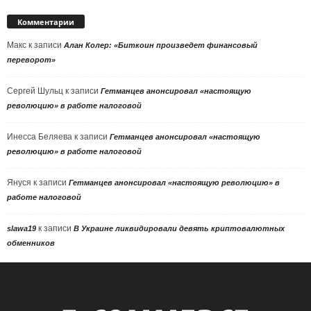
Комментарии
Макс
к записи
Алан Колер: «Биткоин произведет финансовый
переворот»
Сергей Шульц
к записи
Гетманцев анонсировал «настоящую
революцию» в работе налоговой
Инесса Беляева
к записи
Гетманцев анонсировал «настоящую
революцию» в работе налоговой
Януся
к записи
Гетманцев анонсировал «настоящую революцию» в
работе налоговой
к записи
slawa19
В Украине ликвидировали девять криптовалютных
обменников