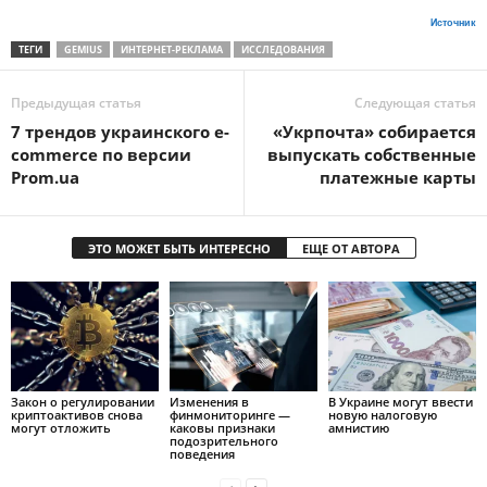
Источник
ТЕГИ
GEMIUS
ИНТЕРНЕТ-РЕКЛАМА
ИССЛЕДОВАНИЯ
Предыдущая статья
Следующая статья
7 трендов украинского e-
«Укрпочта» собирается
commerce по версии
выпускать собственные
Prom.ua
платежные карты
ЭТО МОЖЕТ БЫТЬ ИНТЕРЕСНО
ЕЩЕ ОТ АВТОРА
Закон о регулировании
Изменения в
В Украине могут ввести
криптоактивов снова
финмониторинге —
новую налоговую
могут отложить
каковы признаки
амнистию
подозрительного
поведения