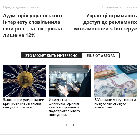
Предыдущая статья
Следующая статья
Аудиторія українського
Українці отримають
інтернету сповільнила
доступ до рекламних
свій ріст – за рік зросла
можливостей «Твіттеру»
лише на 12%
ЭТО МОЖЕТ БЫТЬ ИНТЕРЕСНО
ЕЩЕ ОТ АВТОРА
Закон о регулировании
Изменения в
В Украине могут ввести
криптоактивов снова
финмониторинге —
новую налоговую
могут отложить
каковы признаки
амнистию
подозрительного
поведения