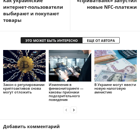
Как украинские
«ПриватБанк» запустил
интернет-пользователи
новые NFC-платежи
выбирают и покупают
товары
ЭТО МОЖЕТ БЫТЬ ИНТЕРЕСНО
ЕЩЕ ОТ АВТОРА
Закон о регулировании
Изменения в
В Украине могут ввести
криптоактивов снова
финмониторинге —
новую налоговую
могут отложить
каковы признаки
амнистию
подозрительного
поведения
Добавить комментарий