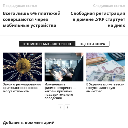
Предыдущая статья
Следующая статья
Всего лишь 6% платежей
Свободная регистрация
совершаются через
в домене .УКР стартует
мобильные устройства
на днях
ЭТО МОЖЕТ БЫТЬ ИНТЕРЕСНО
ЕЩЕ ОТ АВТОРА
Закон о регулировании
Изменения в
В Украине могут ввести
криптоактивов снова
финмониторинге —
новую налоговую
могут отложить
каковы признаки
амнистию
подозрительного
поведения
Добавить комментарий