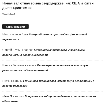
Новая валютная война сверхдержав: как США и Китай
делят криптомир
02.08.2025
Комментарии
Макс
к записи
Алан Колер: «Биткоин произведет финансовый
переворот»
Сергей Шульц
к записи
Гетманцев анонсировал «настоящую
революцию» в работе налоговой
Инесса Беляева
к записи
Гетманцев анонсировал «настоящую
революцию» в работе налоговой
Януся
к записи
Гетманцев анонсировал «настоящую революцию» в
работе налоговой
к записи
slawa19
В Украине ликвидировали девять криптовалютных
обменников